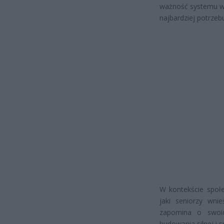
ważność systemu ws
najbardziej potrzeb
W kontekście społe
jaki seniorzy wni
zapomina o swoich
budowania silnej i 