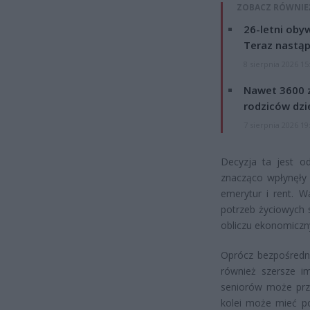
ZOBACZ RÓWNIE
26-letni obyw
Teraz nastąp
8 sierpnia 2026 15
Nawet 3600 z
rodziców dzie
7 sierpnia 2026 19
Decyzja ta jest od
znacząco wpłynęły 
emerytur i rent. W
potrzeb życiowych 
obliczu ekonomicz
Oprócz bezpośredni
również szersze im
seniorów może przy
kolei może mieć p