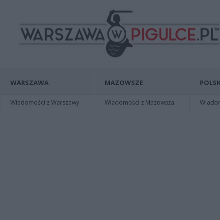
WARSZAWA
MAZOWSZE
POLSK
Wiadomości z Warszawy
Wiadomości z Mazowsza
Wiadomo