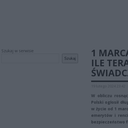
1 MARC
Szukaj w serwisie
Szukaj
ILE TER
ŚWIADC
19 lutego 2024 23:42
W obliczu rosnące
Polski ogłosił dł
w życie od 1 mar
emerytów i renc
bezpieczeństwo fi