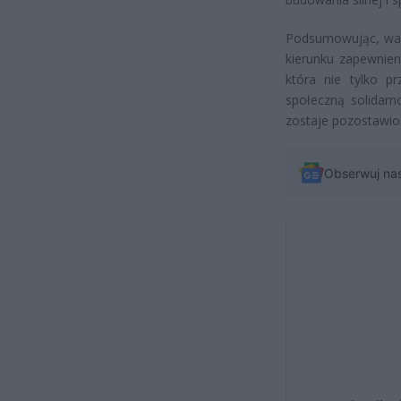
Podsumowując, walo
kierunku zapewnien
która nie tylko p
społeczną solidarn
zostaje pozostawio
Obserwuj na