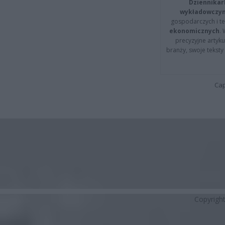
Dziennikar
wykładowczyn
gospodarczych i t
ekonomicznych
.
precyzyjne artyku
branży, swoje tekst
Cap
Copyrigh