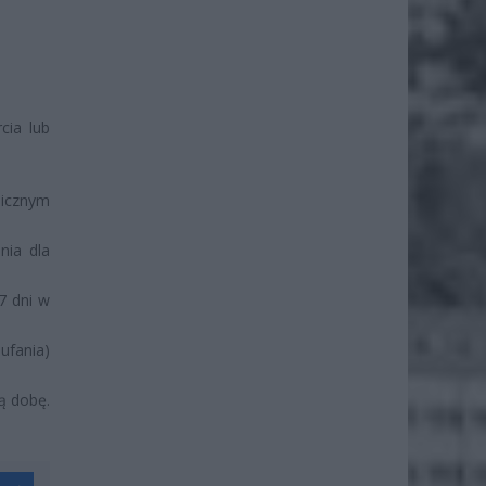
cia lub
hicznym
nia dla
7 dni w
ufania)
ą dobę.