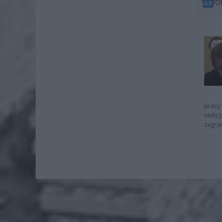
O
pracy 
nielic
zagra