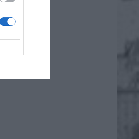
iero
ł.