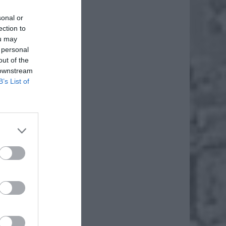
sonal or
ection to
ou may
 personal
out of the
 downstream
B’s List of
 lat.