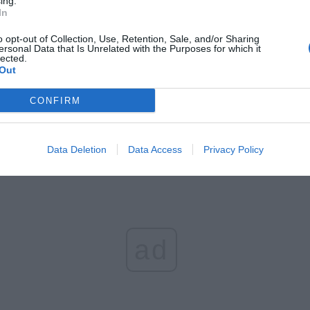
ing.
In
l przecenił hit do kuchni. Air fryer tańszy aż o 150 zł, a to dop
czątek
o opt-out of Collection, Use, Retention, Sale, and/or Sharing
ersonal Data that Is Unrelated with the Purposes for which it
erpnia 2026 16:06
lected.
Out
niądze dla milionów polskich rodzin. ZUS wypłacił już 173 mln z
oski wciąż można składać
CONFIRM
erpnia 2026 12:56
Data Deletion
Data Access
Privacy Policy
ad