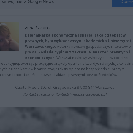
bserwuj nas w Google News
Obser
Anna Szkutnik
Dziennikarka ekonomiczna i specjalistka od tekstów
prawnych, była wykładowczyni akademicka Uniwersytet
Warszawskiego.
Autorka newsów gospodarczych i tekstów o
prawie.
Posiada dyplom z zakresu tłumaczeń prawnych i
ekonomicznych
. Warsztat naukowy wykorzystuje w codziennej
redakcyjnej, tworząc precyzyjne artykuły oparte na twardych danych. Jako jedna
znych dziennikarek w branży, swoje teksty opiera na bezpośredniej pracy z
nicznymi raportami finansowymi i aktami prawnymi, bez pośredników.
Capital Media S.C. ul. Grzybowska 87, 00-844 Warszawa
Kontakt z redakcją: Kontakt@warszawawpigulce.pl