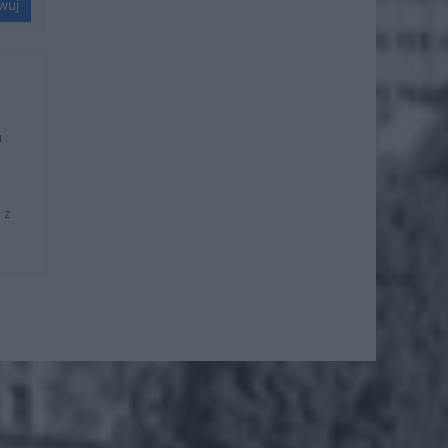
wuj
u
 z