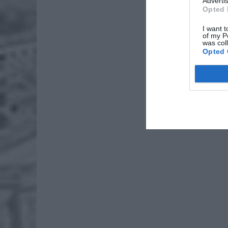
Advertis
Opted 
Lid
po
I want t
of my P
4 si
was col
Opted 
Pie
Wni
4 si