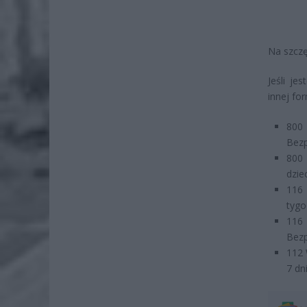
Na szczę
Jeśli je
innej fo
800 
Bezp
800 
dzie
116 
tygo
116 
Bezp
112 
7 dn