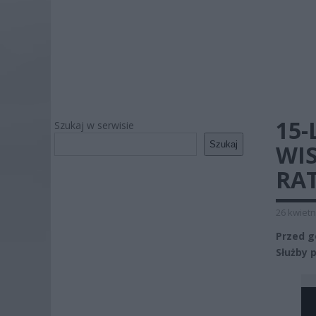
15-
Szukaj w serwisie
Szukaj
WI
RA
26 kwietn
Przed g
Służby 