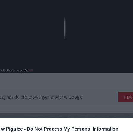
Play
aj nas do preferowanych źródeł w Google
Do
w Pigułce -
Do Not Process My Personal Information