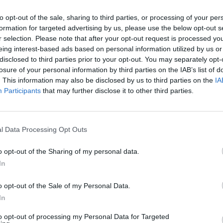
to opt-out of the sale, sharing to third parties, or processing of your per
formation for targeted advertising by us, please use the below opt-out s
r selection. Please note that after your opt-out request is processed y
eing interest-based ads based on personal information utilized by us or
disclosed to third parties prior to your opt-out. You may separately opt-
losure of your personal information by third parties on the IAB’s list of
. This information may also be disclosed by us to third parties on the
IA
Participants
that may further disclose it to other third parties.
l Data Processing Opt Outs
o opt-out of the Sharing of my personal data.
In
Fot. Warszawa w Pigułce
o opt-out of the Sale of my Personal Data.
na, która spadła do Wisły jest jeszcze bardzo młoda, ma zaledwie 15
In
to opt-out of processing my Personal Data for Targeted
CZ RÓWNIEŻ: