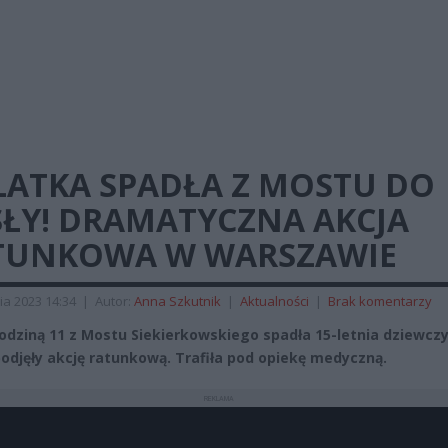
LATKA SPADŁA Z MOSTU DO
SŁY! DRAMATYCZNA AKCJA
TUNKOWA W WARSZAWIE
ia 2023 14:34
|
Autor:
Anna Szkutnik
|
Aktualności
|
Brak komentarzy
odziną 11 z Mostu Siekierkowskiego spadła 15-letnia dziewcz
podjęły akcję ratunkową. Trafiła pod opiekę medyczną.
REKLAMA