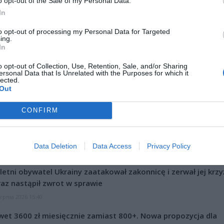
o opt-out of the Sale of my Personal Data.
In
to opt-out of processing my Personal Data for Targeted
ing.
In
o opt-out of Collection, Use, Retention, Sale, and/or Sharing
ersonal Data that Is Unrelated with the Purposes for which it
lected.
Out
Fot. Policja
CONFIRM
a ostatni raz zamieszkiwała na os. Willowym w Krakowie.
Data Deletion
Data Access
Privacy Policy
CZ RÓWNIEŻ:
letni obywatel Ukrainy zaatakował zakonnicę i zerwał jej krzy
az nastąpił zwrot w sprawie
erpnia 2026 15:40
et 3600 zł miesięcznie zamiast 800+. Nowa propozycja dla