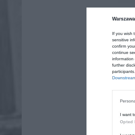
Warszawa 
If you wish 
sensitive in
confirm you
continue se
information 
further disc
participants
Downstream 
Persona
I want t
Opted 