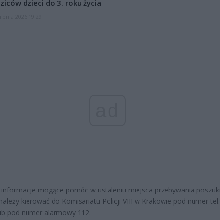
ziców dzieci do 3. roku życia
erpnia 2026 19:29
ad
 informacje mogące pomóc w ustaleniu miejsca przebywania poszuk
 należy kierować do Komisariatu Policji VIII w Krakowie pod numer tel.
ub pod numer alarmowy 112.