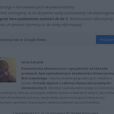
ostrzega o konsekwencjach ukrywania kobiety:
eśnie ostrzegamy, że za ukrywanie osoby poszukiwanej lub dopomaganie
grozi kara pozbawienia wolności do lat 5.
Równocześnie informujemy 
niu utrzymania tajemnicy co do osoby informującej.”
bserwuj nas w Google News
Obser
Anna Szkutnik
Dziennikarka ekonomiczna i specjalistka od tekstów
prawnych, była wykładowczyni akademicka Uniwersytet
Warszawskiego.
Autorka newsów gospodarczych i tekstów o
prawie.
Posiada dyplom z zakresu tłumaczeń prawnych i
ekonomicznych
. Warsztat naukowy wykorzystuje w codziennej
redakcyjnej, tworząc precyzyjne artykuły oparte na twardych danych. Jako jedna
znych dziennikarek w branży, swoje teksty opiera na bezpośredniej pracy z
nicznymi raportami finansowymi i aktami prawnymi, bez pośredników.
Capital Media S.C. ul. Grzybowska 87, 00-844 Warszawa