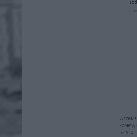
rod
7 si
Wszelkie
kobiety,
52-910 l