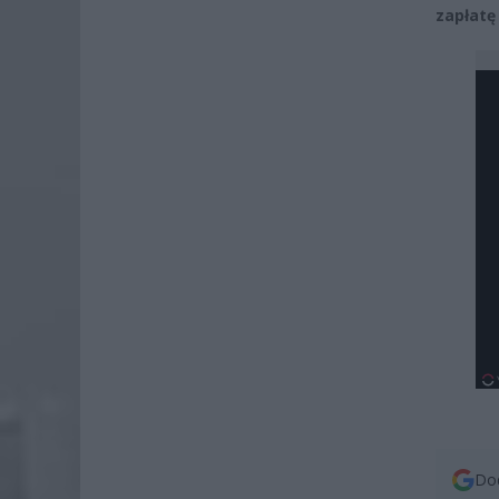
zapłatę
Dod