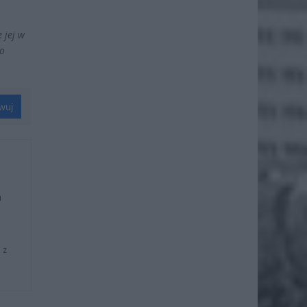
 jej w
o
wuj
u
 z