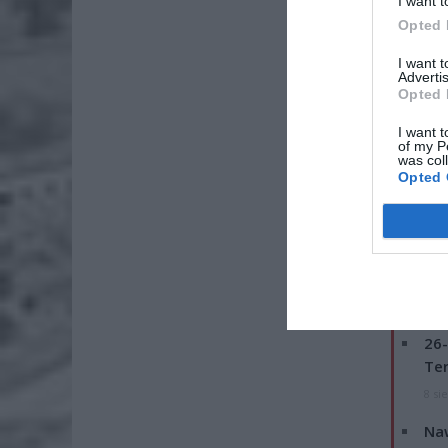
I want t
Opted 
I want 
Advertis
Opted 
I want t
of my P
was col
Opted 
23 -latk
ZOBA
26-
Ter
8 si
Naw