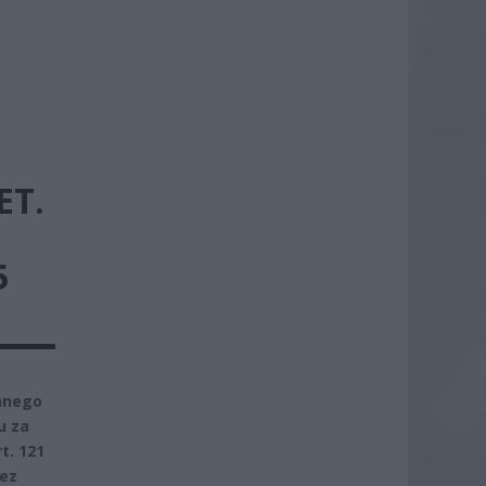
ET.
5
anego
u za
t. 121
zez