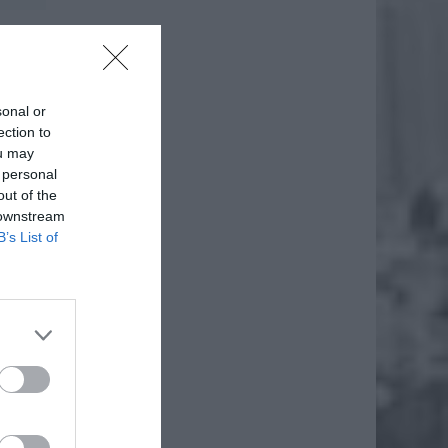
sonal or
ection to
ou may
 personal
out of the
 downstream
B’s List of