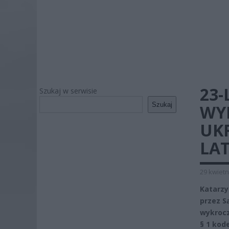
23-
Szukaj w serwisie
Szukaj
WYD
UK
LAT
29 kwietn
Katarzy
przez S
wykrocz
§ 1 kod