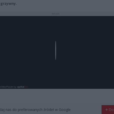
 grzywny.
REKLAMA
Play
aj nas do preferowanych źródeł w Google
Do