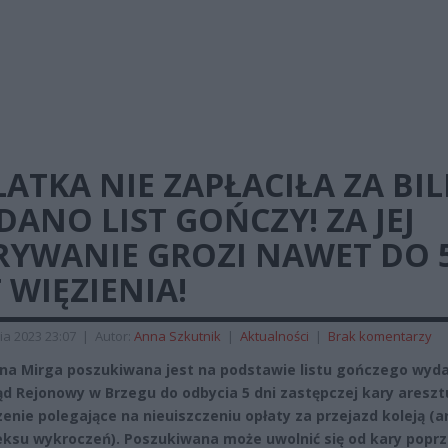
LATKA NIE ZAPŁACIŁA ZA BIL
ANO LIST GOŃCZY! ZA JEJ
RYWANIE GROZI NAWET DO 
 WIĘZIENIA!
ia 2023 23:07
|
Autor:
Anna Szkutnik
|
Aktualności
|
Brak komentarzy
na Mirga poszukiwana jest na podstawie listu gończego wyd
ąd Rejonowy w Brzegu do odbycia 5 dni zastępczej kary areszt
enie polegające na nieuiszczeniu opłaty za przejazd koleją (ar
eksu wykroczeń). Poszukiwana może uwolnić się od kary popr