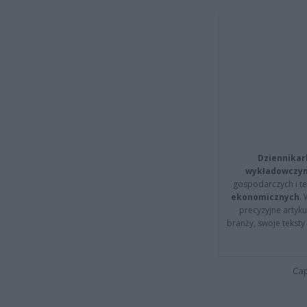
Dziennikar
wykładowczyn
gospodarczych i t
ekonomicznych
.
precyzyjne artyku
branży, swoje tekst
Cap