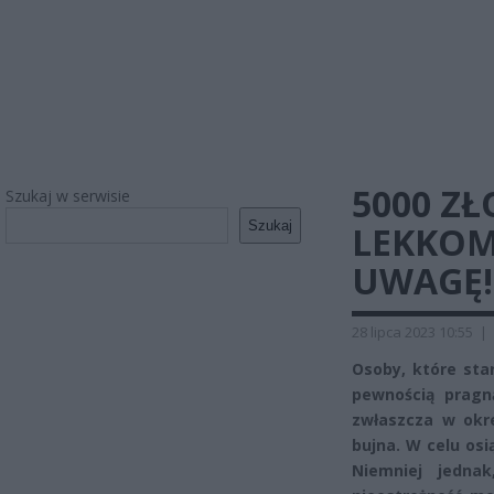
5000 Z
Szukaj w serwisie
Szukaj
LEKKOM
UWAGĘ! 
28 lipca 2023 10:55
|
Osoby, które sta
pewnością pragn
zwłaszcza w okre
bujna. W celu osi
Niemniej jednak