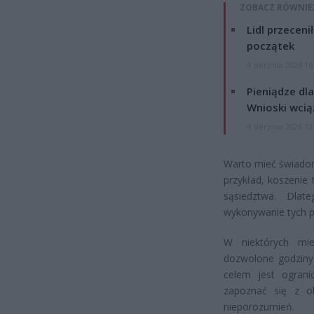
ZOBACZ RÓWNIE
Lidl przeceni
początek
4 sierpnia 2026 16
Pieniądze dla
Wnioski wcią
4 sierpnia 2026 12
Warto mieć świadom
przykład, koszeni
sąsiedztwa. Dla
wykonywanie tych p
W niektórych miej
dozwolone godziny
celem jest ograni
zapoznać się z o
nieporozumień.