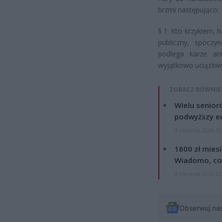
brzmi następująco:
§ 1. Kto krzykiem,
publiczny, spoczy
podlega karze ar
wyjątkowo uciążliw
ZOBACZ RÓWNIE
Wielu senior
podwyższy e
4 sierpnia 2026 12
1600 zł mies
Wiadomo, co
4 sierpnia 2026 12
Obserwuj na