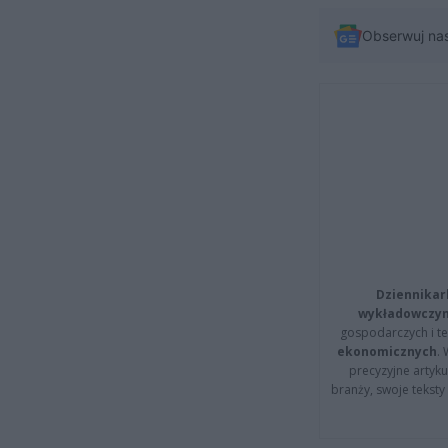
Obserwuj na
Dziennikar
wykładowczyn
gospodarczych i t
ekonomicznych
.
precyzyjne artyku
branży, swoje tekst