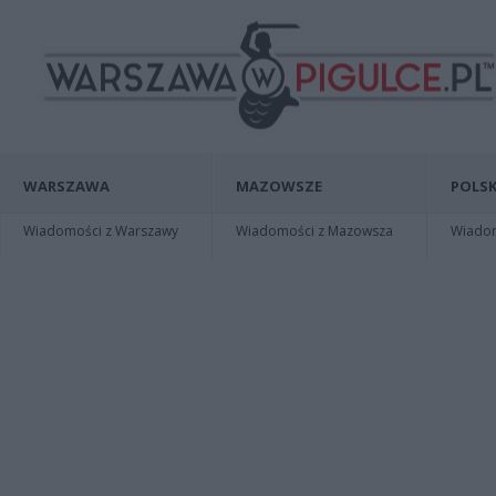
WARSZAWA
MAZOWSZE
POLSK
Wiadomości z Warszawy
Wiadomości z Mazowsza
Wiadomo