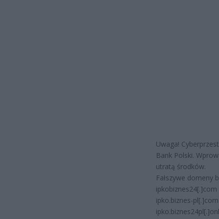
Uwaga! Cyberprzest
Bank Polski. Wprowa
utratą środków.
Fałszywe domeny bi
ipkobiznes24[.]com
ipko.biznes-pl[.]com
ipko.biznes24pl[.]on