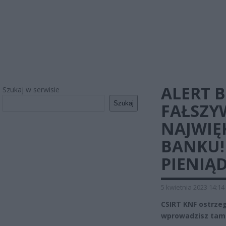
ALERT 
Szukaj w serwisie
Szukaj
FAŁSZY
NAJWIĘ
BANKU!
PIENIĄD
5 kwietnia 2023 14:14
CSIRT KNF ostrzeg
wprowadzisz tam l