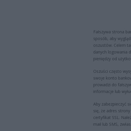
Fałszywa strona ban
sposób, aby wygląda
oszustów. Celem tak
danych logowania d
pieniędzy od użytk
Oszuści często wys
swoje konto bankow
prowadzi do fałszyw
informacje lub wyłu
Aby zabezpieczyć s
się, że adres stron
certyfikat SSL. Nal
mail lub SMS, zwła