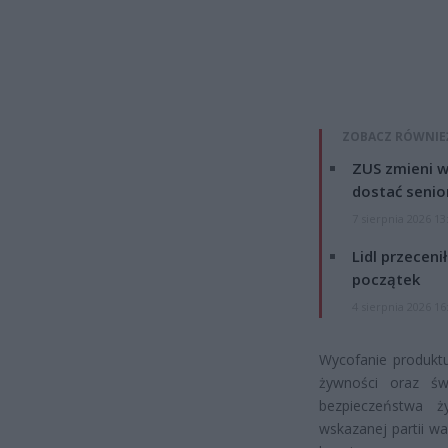
ZOBACZ RÓWNIE
ZUS zmieni w
dostać senio
7 sierpnia 2026 13
Lidl przeceni
początek
4 sierpnia 2026 16
Wycofanie produktu
żywności oraz św
bezpieczeństwa ż
wskazanej partii wa