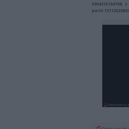
5904215164708, z
partii 12112023B03
Dodaj nas do 