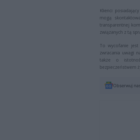
Klienci posiadając
mogą skontaktowa
transparentnej kom
związanych z tą spr
To wycofanie jest
zwracania uwagi n
także o istotno
bezpieczeństwem ż
Obserwuj na