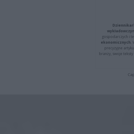
Dziennikar
wykładowczyn
gospodarczych i t
ekonomicznych
.
precyzyjne artyku
branży, swoje tekst
Cap