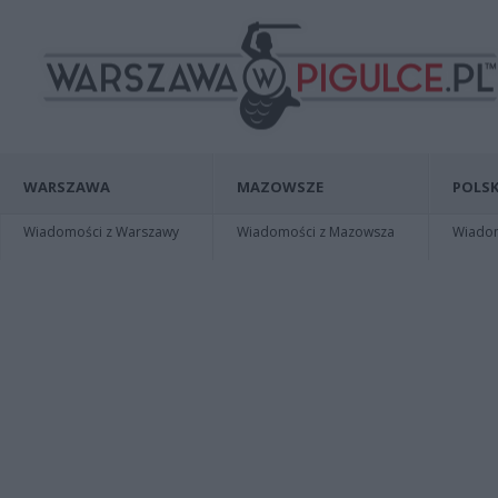
WARSZAWA
MAZOWSZE
POLSK
Wiadomości z Warszawy
Wiadomości z Mazowsza
Wiadomo