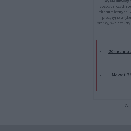
wykładowczyn
gospodarczych i t
ekonomicznych
.
precyzyjne artyku
branży, swoje tekst
26-letni o
Nawet 36
Cap