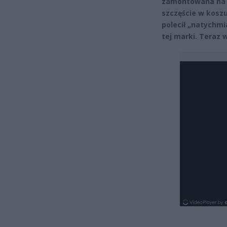
zamontowana na p
szczęście w kosz
polecił „natychm
tej marki. Teraz 