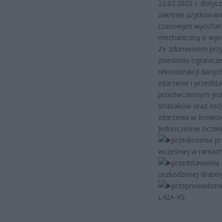
22.02.2023 r. doty
zakresie użytkowan
czasowym wycofani
mechaniczną o wyso
Ze zdumieniem prz
zniesieniu ogranicz
rekonstrukcji dany
zdarzenie i przeds
przedwczesnym jest
strażaków oraz osó
zdarzenia w Inowroc
Jednocześnie oczek
przedłożenia p
wcześniej w ramach
przedstawienia
uszkodzonej drabin
przeprowadzeni
L42A-XS.