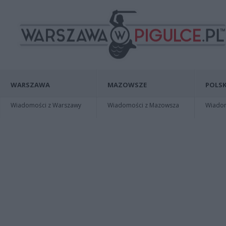
WARSZAWA
MAZOWSZE
POLSK
Wiadomości z Warszawy
Wiadomości z Mazowsza
Wiadomo