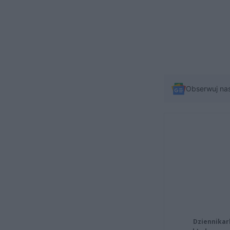
Obserwuj na
Dziennikar