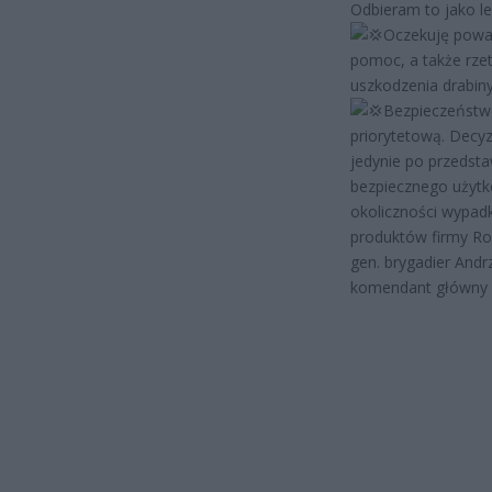
Odbieram to jako le
Oczekuję powa
pomoc, a także rze
uszkodzenia drabin
Bezpieczeństwo
priorytetową. Decy
jedynie po przedst
bezpiecznego użytk
okoliczności wypadk
produktów firmy Ro
gen. brygadier Andr
komendant główny 