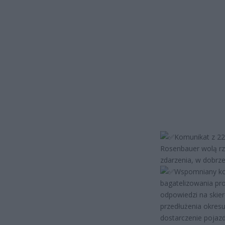
Komunikat z 22
Rosenbauer wolą rz
zdarzenia, w dobrze
Wspomniany kom
bagatelizowania pr
odpowiedzi na ski
przedłużenia okresu
dostarczenie pojaz