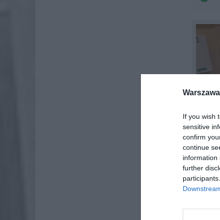
Warszawa 
If you wish 
sensitive in
confirm you
continue se
information 
further disc
participants
Downstream 
Policja
mężczyz