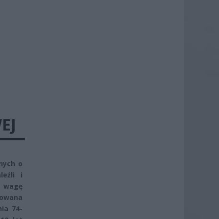
EJ
nych o
eźli i
ą wagę
dowana
ia 74-