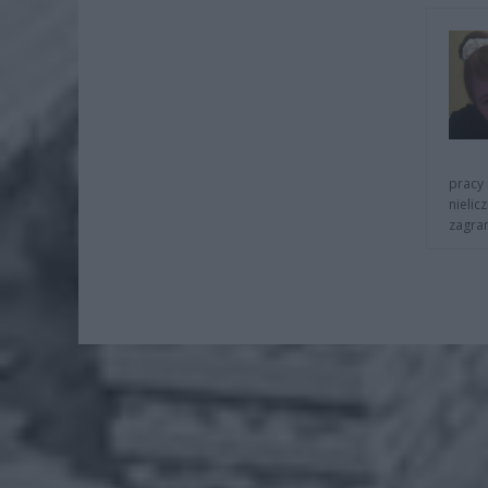
pracy 
nielic
zagra