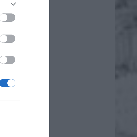
zkań na
ali 26-
elefony