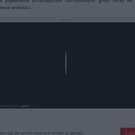
 Za popełnione przestępstwo zatrzymanym grozi teraz do 
enia wolności.
REKLAMA
Play
aj nas do preferowanych źródeł w Google
Do