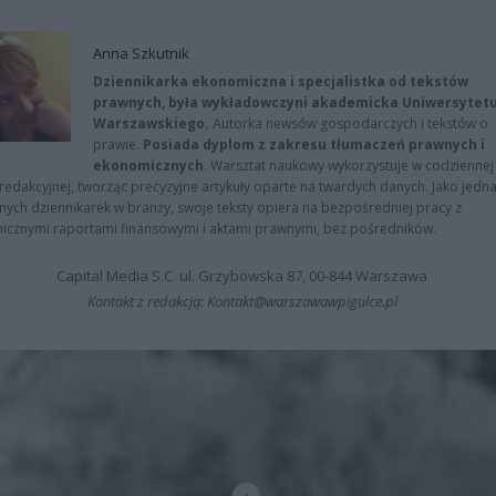
Anna Szkutnik
Dziennikarka ekonomiczna i specjalistka od tekstów
prawnych, była wykładowczyni akademicka Uniwersytet
Warszawskiego.
Autorka newsów gospodarczych i tekstów o
prawie.
Posiada dyplom z zakresu tłumaczeń prawnych i
ekonomicznych
. Warsztat naukowy wykorzystuje w codziennej
redakcyjnej, tworząc precyzyjne artykuły oparte na twardych danych. Jako jedna
znych dziennikarek w branży, swoje teksty opiera na bezpośredniej pracy z
nicznymi raportami finansowymi i aktami prawnymi, bez pośredników.
Capital Media S.C. ul. Grzybowska 87, 00-844 Warszawa
Kontakt z redakcją: Kontakt@warszawawpigulce.pl