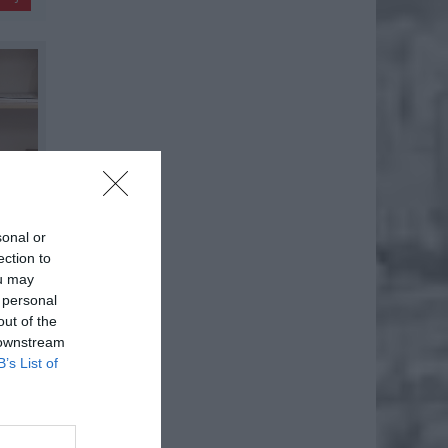
sonal or
ection to
ou may
 personal
out of the
 downstream
B’s List of
erzyli”
otykami