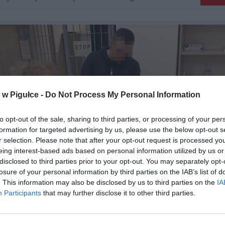
w Pigułce -
Do Not Process My Personal Information
to opt-out of the sale, sharing to third parties, or processing of your per
formation for targeted advertising by us, please use the below opt-out s
r selection. Please note that after your opt-out request is processed y
eing interest-based ads based on personal information utilized by us or
disclosed to third parties prior to your opt-out. You may separately opt-
losure of your personal information by third parties on the IAB’s list of
. This information may also be disclosed by us to third parties on the
IA
Fot. Policja
Participants
that may further disclose it to other third parties.
nci ze śródmiejskiego wydziału operacyjno-rozpoznawczego „nami
nę, który według posiadanych informacji, mógł handlować nark