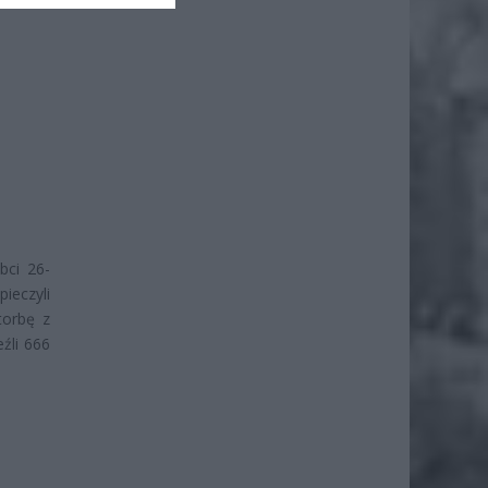
bci 26-
ieczyli
torbę z
źli 666