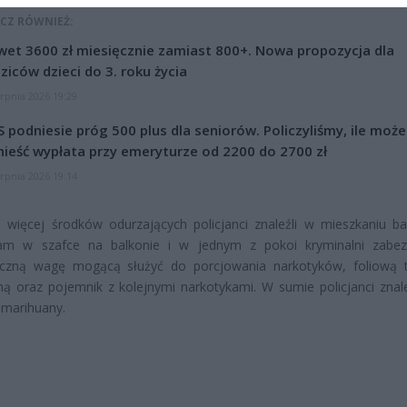
CZ RÓWNIEŻ:
et 3600 zł miesięcznie zamiast 800+. Nowa propozycja dla
ziców dzieci do 3. roku życia
erpnia 2026 19:29
 podniesie próg 500 plus dla seniorów. Policzyliśmy, ile może
ieść wypłata przy emeryturze od 2200 do 2700 zł
erpnia 2026 19:14
 więcej środków odurzających policjanci znaleźli w mieszkaniu ba
Tam w szafce na balkonie i w jednym z pokoi kryminalni zabezp
niczną wagę mogącą służyć do porcjowania narkotyków, foliową 
ą oraz pojemnik z kolejnymi narkotykami. W sumie policjanci znale
marihuany.