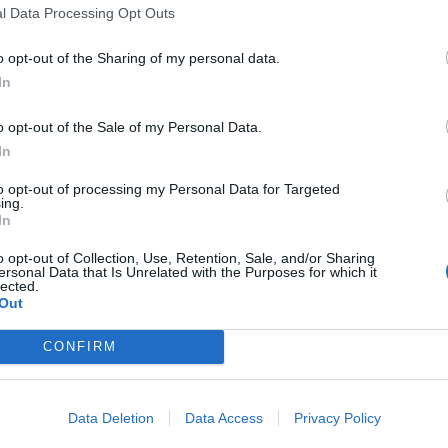
 swoją babcią. Trop zaprowadził kryminalnych do dwóch mies
l Data Processing Opt Outs
kiej Pradze.
o opt-out of the Sharing of my personal data.
In
o opt-out of the Sale of my Personal Data.
In
to opt-out of processing my Personal Data for Targeted
ad
ing.
In
o opt-out of Collection, Use, Retention, Sale, and/or Sharing
ersonal Data that Is Unrelated with the Purposes for which it
lected.
Out
CONFIRM
ci wkroczyli do obu lokali w tym samym czasie. W pierwszym zatrzym
znaleźli 44600 złotych mogących pochodzić z przestępstwa, dwa t
Data Deletion
Data Access
Privacy Policy
e oraz kilka porcji różnego rodzaju narkotyków.