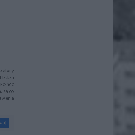
elefony
latka i
Północ
h, za co
awienia
wuj