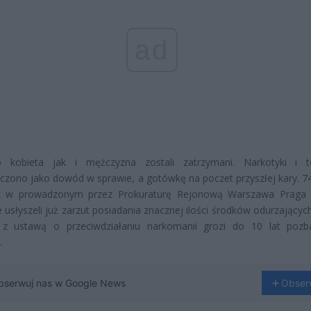
ad
 kobieta jak i mężczyzna zostali zatrzymani. Narkotyki i t
czono jako dowód w sprawie, a gotówkę na poczet przyszłej kary. 74-
k w prowadzonym przez Prokuraturę Rejonową Warszawa Praga 
e usłyszeli już zarzut posiadania znacznej ilości środków odurzającyc
 z ustawą o przeciwdziałaniu narkomanii grozi do 10 lat pozb
.
bserwuj nas w Google News
Obser