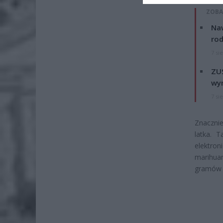
ZOBA
Naw
rod
7 si
ZUS
wyn
7 si
Znacznie
latka. 
elektro
marihuan
gramów 