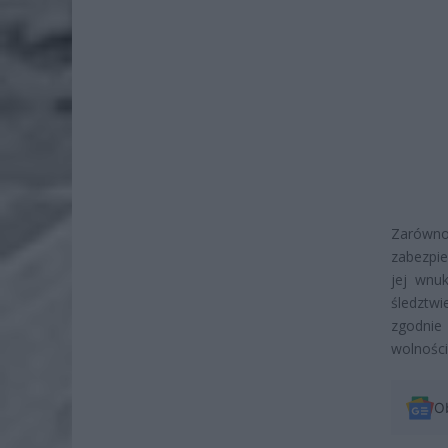
Zarówno
zabezpie
jej wnu
śledztwi
zgodnie
wolności
O