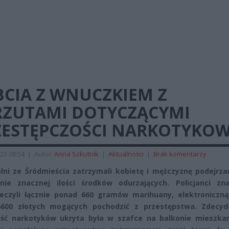
BCIA Z WNUCZKIEM Z
RZUTAMI DOTYCZĄCYMI
ZESTĘPCZOŚCI NARKOTYKOW
23 08:54
|
Autor:
Anna Szkutnik
|
Aktualności
|
Brak komentarzy
lni ze Śródmieścia zatrzymali kobietę i mężczyznę podejrza
nie znacznej ilości środków odurzających. Policjanci znal
eczyli łącznie ponad 660 gramów marihuany, elektroniczn
4600 złotych mogących pochodzić z przestępstwa. Zdecy
ść narkotyków ukryta była w szafce na balkonie mieszkan