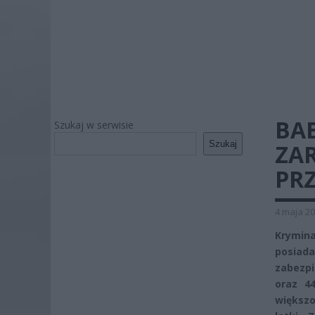
BA
Szukaj w serwisie
Szukaj
ZA
PR
4 maja 20
Krymina
posiada
zabezpi
oraz 4
większo