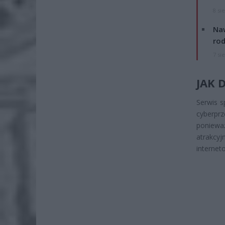
8 si
Naw
rod
7 si
JAK 
Serwis s
cyberpr
ponieważ
atrakcyj
internet