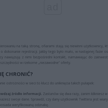
ad
ierowaniu na taką stronę, ofiarami stają się niewinni użytkownicy, k
 o dokonanie rejestracji. Jakby tego było mało, w następnej fazie o
pcy nawiązują z nimi bezpośredni kontakt, namawiając do zainwes
szczędności w rzekome „niezawodne” oferty.
SIĘ CHRONIĆ?
ie ostrożności w sieci to klucz do uniknięcia takich pułapek:
wdzaj źródło informacji.
Zastanów się dwa razy, zanim klikniesz w 
każesz swoje dane. Sprawdź, czy dany użytkownik Twittera jest wiary
posiada weryfikowaną odznakę.