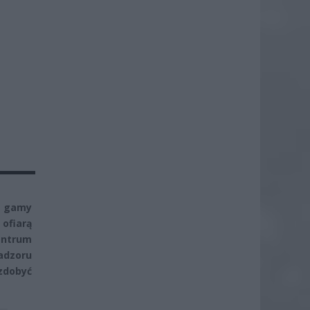
j gamy
 ofiarą
Centrum
dzoru
zdobyć