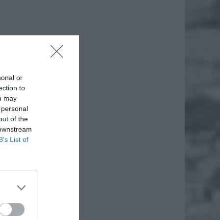
sonal or
ection to
ou may
 personal
out of the
 downstream
B’s List of