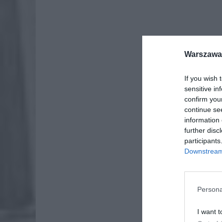
Warszawa 
If you wish 
sensitive in
confirm you
continue se
information 
further disc
participants
Downstream 
Persona
I want t