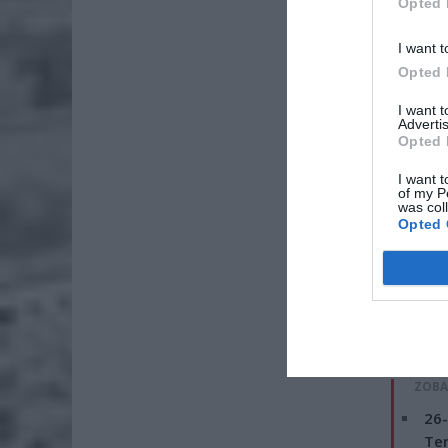
Opted 
I want t
Opted 
I want 
Advertis
Opted 
I want t
of my P
was col
Opted 
ZOBA
26-
Ter