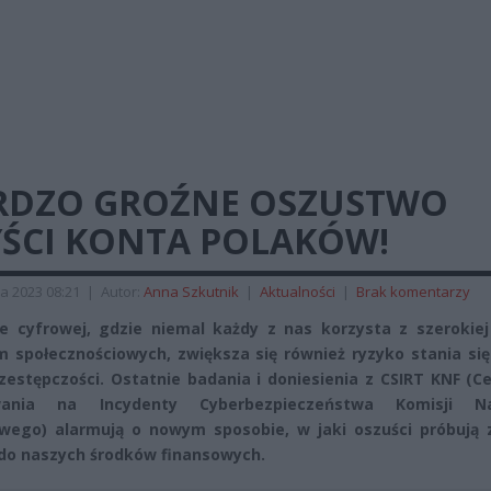
RDZO GROŹNE OSZUSTWO
YŚCI KONTA POLAKÓW!
a 2023 08:21
|
Autor:
Anna Szkutnik
|
Aktualności
|
Brak komentarzy
 cyfrowej, gdzie niemal każdy z nas korzysta z szerokie
m społecznościowych, zwiększa się również ryzyko stania się
zestępczości. Ostatnie badania i doniesienia z CSIRT KNF (
ania na Incydenty Cyberbezpieczeństwa Komisji Na
wego) alarmują o nowym sposobie, w jaki oszuści próbują 
do naszych środków finansowych.