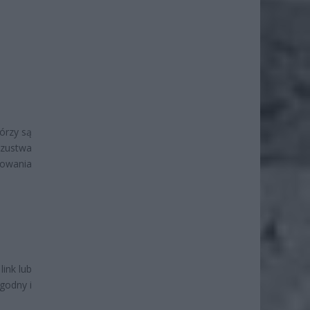
tórzy są
szustwa
towania
link lub
godny i