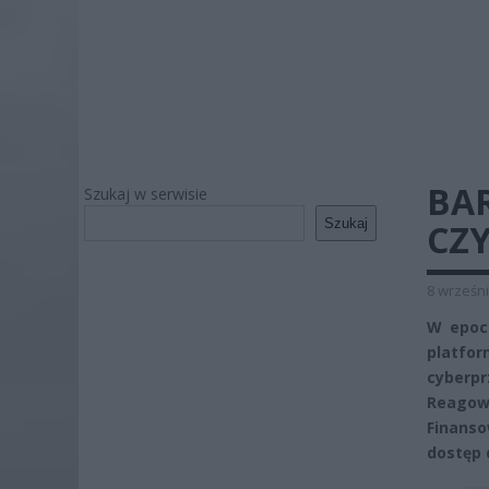
BA
Szukaj w serwisie
Szukaj
CZ
8 wrześni
W epoce
platfor
cyberpr
Reagow
Finanso
dostęp 