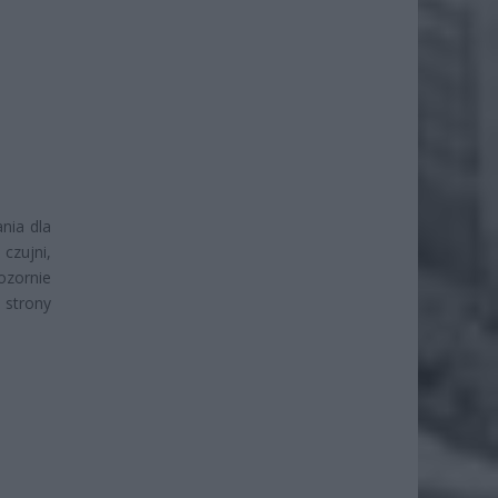
nia dla
czujni,
ozornie
 strony