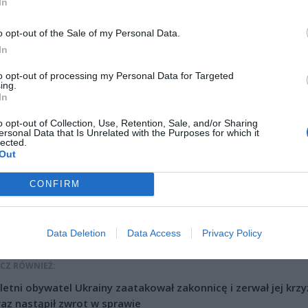
In
o opt-out of the Sale of my Personal Data.
In
to opt-out of processing my Personal Data for Targeted
ing.
In
o opt-out of Collection, Use, Retention, Sale, and/or Sharing
ad
ersonal Data that Is Unrelated with the Purposes for which it
lected.
Out
CONFIRM
Data Deletion
Data Access
Privacy Policy
CZ RÓWNIEŻ:
letni obywatel Ukrainy zaatakował zakonnicę i zerwał jej krzy
az nastąpił zwrot w sprawie