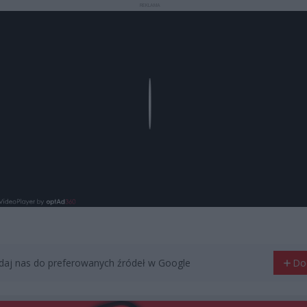
REKLAMA
Play
aj nas do preferowanych źródeł w Google
Do