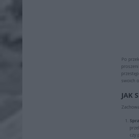
Po przek
proszeni
przestę
swoich o
JAK 
Zachowan
Spra
prze
czy 