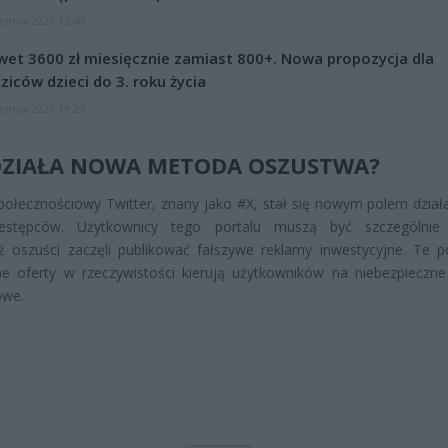
erpnia 2026 15:40
et 3600 zł miesięcznie zamiast 800+. Nowa propozycja dla
ziców dzieci do 3. roku życia
erpnia 2026 19:29
DZIAŁA NOWA METODA OSZUSTWA?
połecznościowy Twitter, znany jako #X, stał się nowym polem działa
zestępców. Użytkownicy tego portalu muszą być szczególnie 
 oszuści zaczęli publikować fałszywe reklamy inwestycyjne. Te p
ne oferty w rzeczywistości kierują użytkowników na niebezpieczne
owe.