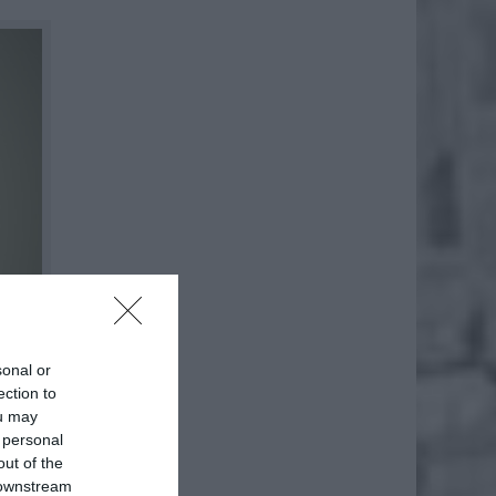
sonal or
ection to
ou may
 personal
out of the
jalnych
 downstream