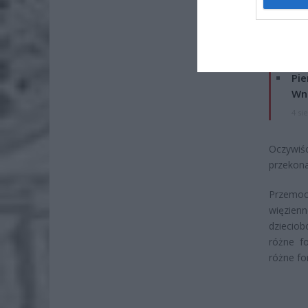
Lid
po
4 si
Pie
Wni
4 si
Oczywiśc
przekona
Przemoc 
więzien
dzieciob
różne f
różne fo