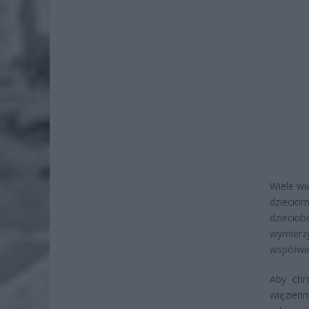
Wiele wi
dzieciom
dzieciob
wymier
współwi
Aby chr
więzienn