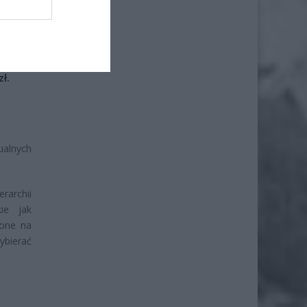
iero
ł.
ualnych
rarchii
ie jak
żone na
ybierać