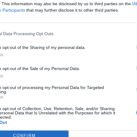
ach lub jednostkach, aby zapewnić im ochronę przed innymi wię
. This information may also be disclosed by us to third parties on the
IA
l więzienny może również monitorować sytuację i interweniować
Participants
that may further disclose it to other third parties.
i potrzeba, aby zapewnić bezpieczeństwo skazanym za teg
stwa.
l Data Processing Opt Outs
o opt-out of the Sharing of my personal data.
In
o opt-out of the Sale of my Personal Data.
ad
In
to opt-out of processing my Personal Data for Targeted
ing.
In
o opt-out of Collection, Use, Retention, Sale, and/or Sharing
ersonal Data that Is Unrelated with the Purposes for which it
lected.
Out
CZ RÓWNIEŻ:
CONFIRM