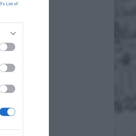
źniami.
B’s List of
, jeśli
o typu