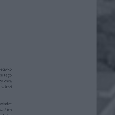
zeciwko
ku tego
zy chcą
 wśród
 władze
wać ich