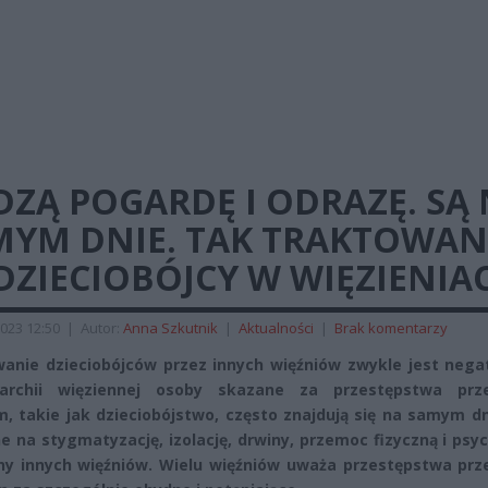
ZĄ POGARDĘ I ODRAZĘ. SĄ
MYM DNIE. TAK TRAKTOWAN
DZIECIOBÓJCY W WIĘZIENIA
023 12:50
|
Autor:
Anna Szkutnik
|
Aktualności
|
Brak komentarzy
anie dzieciobójców przez innych więźniów zwykle jest nega
archii więziennej osoby skazane za przestępstwa prz
m, takie jak dzieciobójstwo, często znajdują się na samym dn
e na stygmatyzację, izolację, drwiny, przemoc fizyczną i psy
ny innych więźniów. Wielu więźniów uważa przestępstwa prz