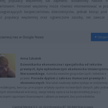
nej populacji więziennej lub zapewnić dodatkowy nadzór n
zeństwem. Personel więzienny może również interweniować w pr
i zagrażających bezpieczeństwu dzieciobójców, jednak biorąc po
ość populacji więziennej oraz ograniczone zasoby, nie zawsze 
bserwuj nas w Google News
Obser
Anna Szkutnik
Dziennikarka ekonomiczna i specjalistka od tekstów
prawnych, była wykładowczyni akademicka Uniwersytet
Warszawskiego.
Autorka newsów gospodarczych i tekstów o
prawie.
Posiada dyplom z zakresu tłumaczeń prawnych i
ekonomicznych
. Warsztat naukowy wykorzystuje w codziennej
redakcyjnej, tworząc precyzyjne artykuły oparte na twardych danych. Jako jedna
znych dziennikarek w branży, swoje teksty opiera na bezpośredniej pracy z
nicznymi raportami finansowymi i aktami prawnymi, bez pośredników.
Capital Media S.C. ul. Grzybowska 87, 00-844 Warszawa