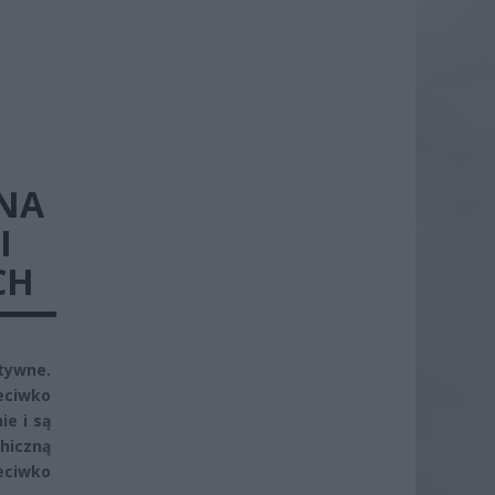
 NA
I
CH
tywne.
eciwko
ie i są
chiczną
eciwko