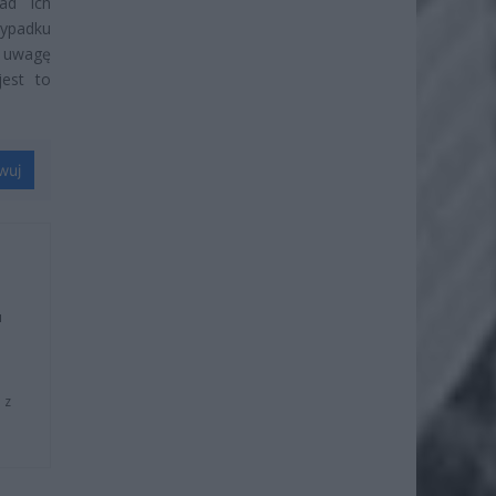
ad ich
zypadku
d uwagę
jest to
wuj
u
 z