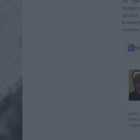
od ogól
bezpiec
sytuacj
liczebn
możliwe.
O
pracy 
nielic
zagra