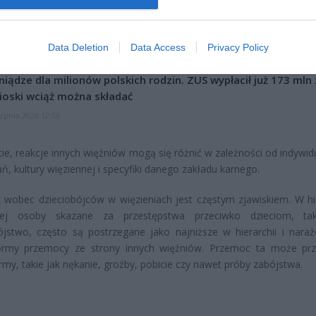
l przecenił hit do kuchni. Air fryer tańszy aż o 150 zł, a to dop
czątek
Data Deletion
Data Access
Privacy Policy
erpnia 2026 16:06
niądze dla milionów polskich rodzin. ZUS wypłacił już 173 mln z
oski wciąż można składać
erpnia 2026 12:56
ie, reakcje innych więźniów mogą się różnić w zależności od indywid
ń, kultury więziennej i specyfiki danego zakładu karnego.
wobec dzieciobójców w więzieniach jest częstym zjawiskiem. W hie
nej osoby skazane za przestępstwa przeciwko dzieciom, tak
ójstwo, często są postrzegane jako najniższe w hierarchii i nara
ormy przemocy ze strony innych więźniów. Przemoc ta może prz
rmy, takie jak nękanie, groźby, pobicie czy nawet próby zabójstwa.