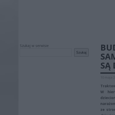
BUD
Szukaj w serwisie
Szukaj
SA
SĄ 
10 maja 2
Traktow
W hier
dziecio
narażon
ze stro