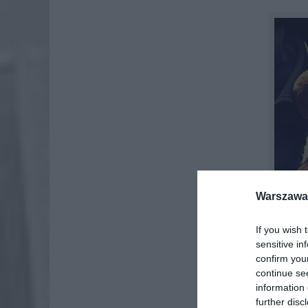
Warszawa 
If you wish 
sensitive in
confirm you
continue se
information 
Niektór
further disc