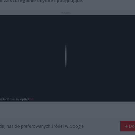
m za szczególnie ohydne i potępiające.
REKLAMA
Play
aj nas do preferowanych źródeł w Google
Do