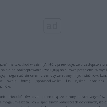
ad
ęzień ma tzw. „kod więzienny”, który przewiduje, że przestępstwa pr
 są nie do zaakceptowania i zasługują na surowe potępienie. W wyni
ójcy mogą stać się celem przemocy ze strony innych więźniów, któr
zyć swoją formę „sprawiedliwości” lub zyskać szacunek
ęźniów.
onić dzieciobójców przed przemocą ze strony innych więźniów,
e mogą umieszczać ich w specjalnych jednostkach ochronnych, izolo