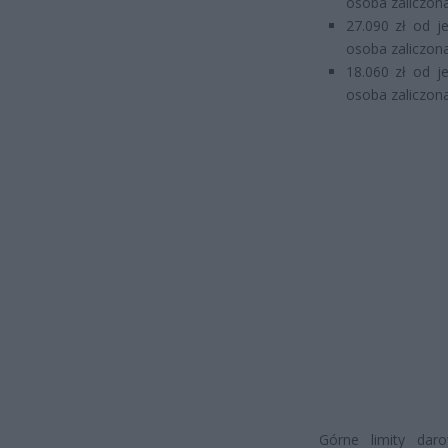
osoba zaliczona
27.090 zł od j
osoba zaliczona
18.060 zł od j
osoba zaliczona
Górne limity dar