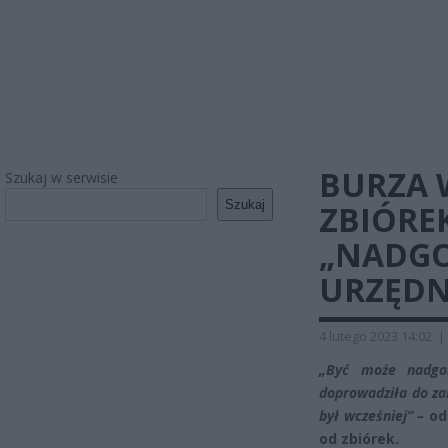
BURZA 
Szukaj w serwisie
Szukaj
ZBIÓRE
„NADGO
URZĘD
4 lutego 2023 14:02
|
„Być może nadgor
doprowadziła do za
był wcześniej” –
odp
od zbiórek.