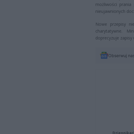
możliwości prania 
nieujawnionych doc
Nowe przepisy ni
charytatywne. Mi
doprecyzuje zapisy 
Obserwuj na
Dziennikar