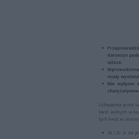
Przeprowadzo
darowizn podw
niższe.
Wprowadzone 
miały wyelimi
Nie wpłynie 
charytatywne
Uchwalona przez Se
kwot wolnych w każ
tych kwot w okresie 
36.120 zł od j