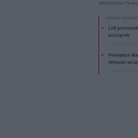
Ministerstwo Finan
ZOBACZ RÓWNIE
Lidl przeceni
początek
4 sierpnia 2026 16
Pieniądze dla
Wnioski wcią
4 sierpnia 2026 12