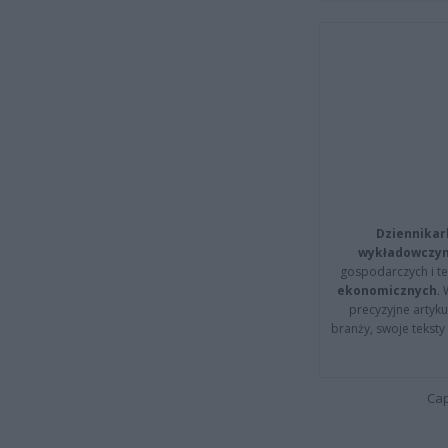
Dziennikar
wykładowczyn
gospodarczych i t
ekonomicznych
.
precyzyjne artyku
branży, swoje tekst
Cap