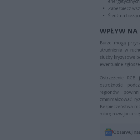
energetycznych
Zabezpiecz wszy
Śledź na bieżąc
WPŁYW NA 
Burze mogą przyczy
utrudnienia w ruc
służby kryzysowe b
ewentualne zgłosze
Ostrzeżenie RCB j
ostrożności podc
regionów powinn
zminimalizować r
Bezpieczeństwa mon
miarę rozwijania si
Obserwuj na