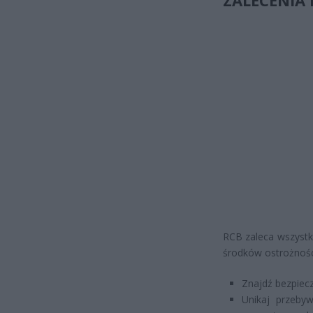
ZALECENIA
RCB zaleca wszystk
środków ostrożnośc
Znajdź bezpiecz
Unikaj przebyw