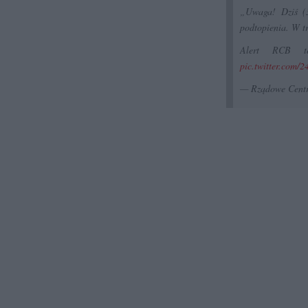
„Uwaga! Dziś (3
podtopienia. W tr
Alert RCB te
pic.twitter.com/
— Rządowe Cent