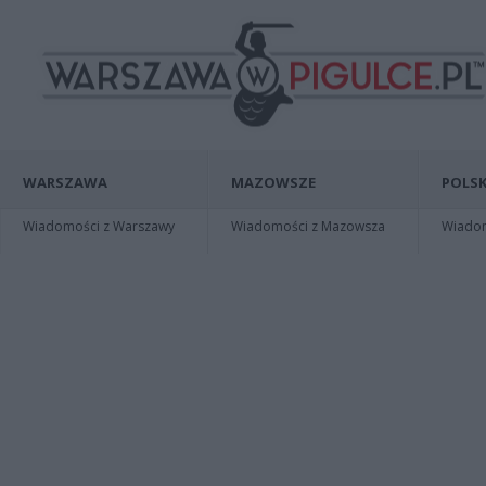
WARSZAWA
MAZOWSZE
POLSK
Wiadomości z Warszawy
Wiadomości z Mazowsza
Wiadomo