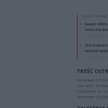
ZOBACZ RÓWNIE
Nawet 3600 z
rodziców dzie
7 sierpnia 2026 19
ZUS podniesie
wynieść wypł
7 sierpnia 2026 19
TREŚĆ OST
Komunikat RCB brzm
silny wiatr. Możli
Ostrzeżenie to z
spodziewać się naj