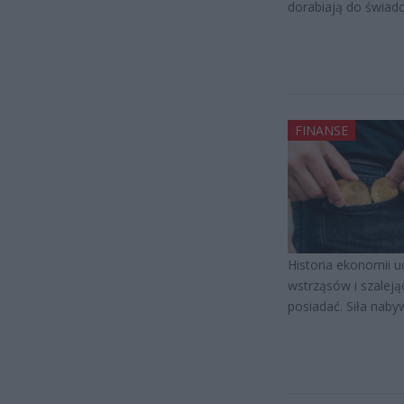
dorabiają do świad
FINANSE
Historia ekonomii u
wstrząsów i szaleją
posiadać. Siła naby