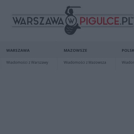
WARSZAWA
MAZOWSZE
POLSK
Wiadomości z Warszawy
Wiadomości z Mazowsza
Wiadomo