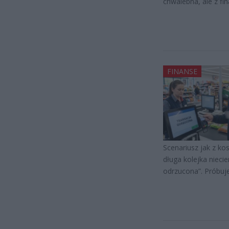
chwalebna, ale z f
FINANSE
Scenariusz jak z k
długa kolejka niecie
odrzucona”. Próbuje