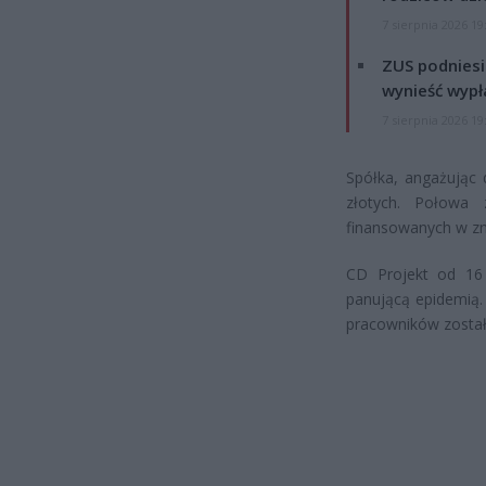
7 sierpnia 2026 19
ZUS podniesie
wynieść wypł
7 sierpnia 2026 19
Spółka, angażując 
złotych. Połowa 
finansowanych w zna
CD Projekt od 16
panującą epidemią.
pracowników zosta