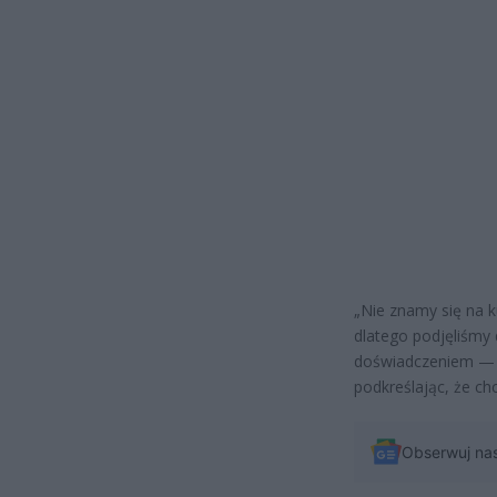
„Nie znamy się na
dlatego podjęliśmy 
doświadczeniem — 
podkreślając, że c
Obserwuj na