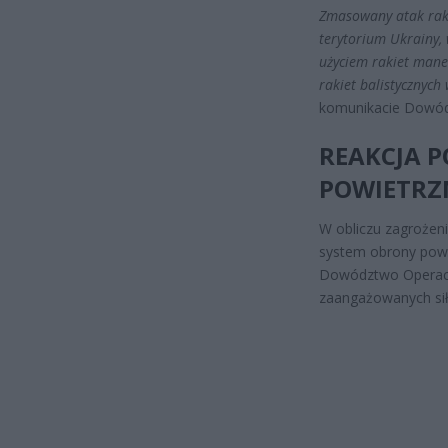
Zmasowany atak rakie
terytorium Ukrainy,
użyciem rakiet mane
rakiet balistycznych
komunikacie Dowód
REAKCJA 
POWIETRZ
W obliczu zagrożeni
system obrony powie
Dowództwo Operacyj
zaangażowanych sił