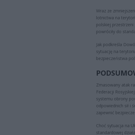
Wraz ze zmniejszen
lotnictwa na teryto
polskiej przestrzen
powróciły do standa
Jak podkreśla Dowó
sytuację na terytor
bezpieczeństwa pols
PODSUMO
Zmasowany atak rak
Federacji Rosyjskie
systemu obrony powi
odpowiednich sił i 
zapewnić bezpieczeń
Choć sytuacja na Uk
standardowej działal