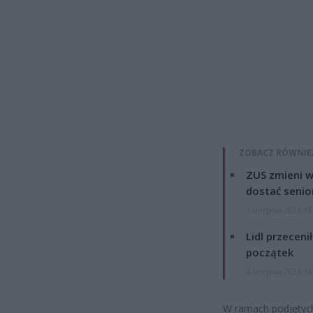
ZOBACZ RÓWNIE
ZUS zmieni w
dostać senio
7 sierpnia 2026 13
Lidl przeceni
początek
4 sierpnia 2026 16
W ramach podjętych 