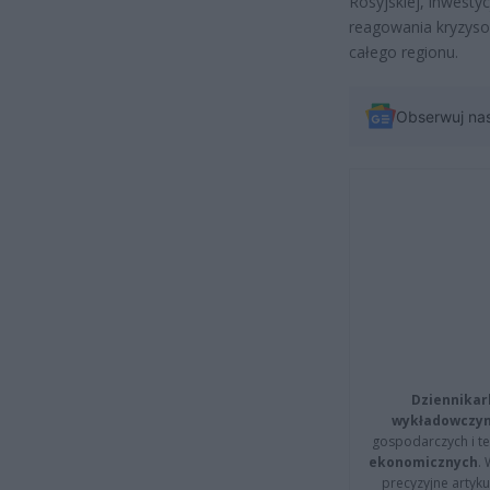
Rosyjskiej, inwesty
reagowania kryzyso
całego regionu.
Obserwuj na
Dziennikar
wykładowczyn
gospodarczych i t
ekonomicznych
.
precyzyjne artyku