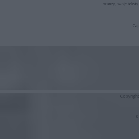
branży, swoje tekst
Cap
Copyrigh
K