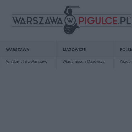
WARSZAWA
MAZOWSZE
POLSK
Wiadomości z Warszawy
Wiadomości z Mazowsza
Wiadomo