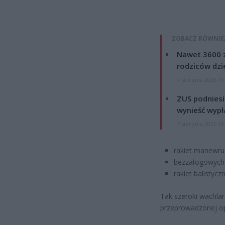
ZOBACZ RÓWNIE
Nawet 3600 z
rodziców dzie
7 sierpnia 2026 19
ZUS podniesie
wynieść wypł
7 sierpnia 2026 19
rakiet manewru
bezzałogowych 
rakiet balistyc
Tak szeroki wachla
przeprowadzonej op