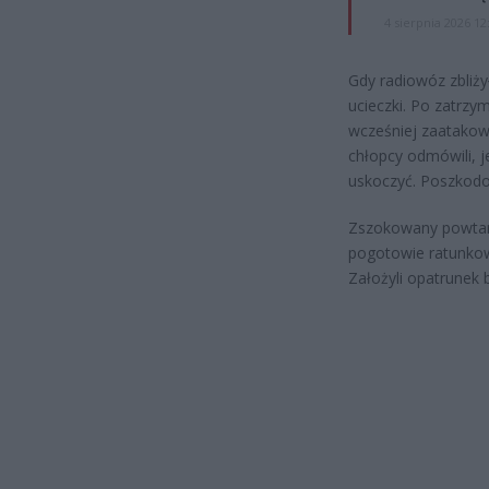
4 sierpnia 2026 12
Gdy radiowóz zbliży
ucieczki. Po zatrzy
wcześniej zaatakow
chłopcy odmówili, 
uskoczyć. Poszkodo
Zszokowany powtarz
pogotowie ratunkowe
Założyli opatrunek