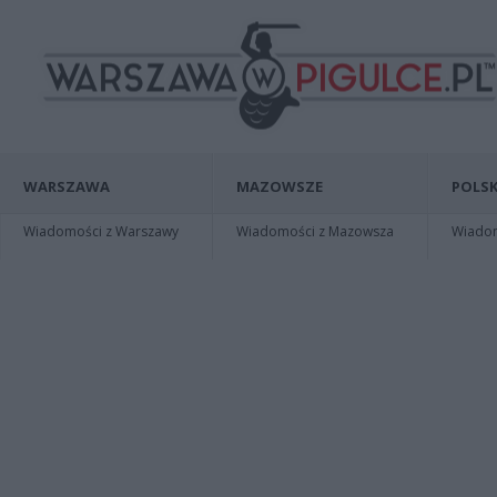
WARSZAWA
MAZOWSZE
POLSK
Wiadomości z Warszawy
Wiadomości z Mazowsza
Wiadomo