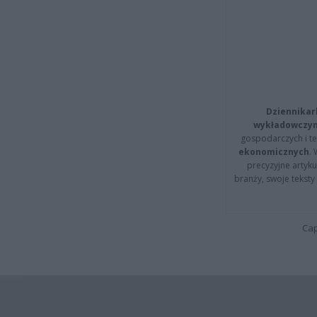
Dziennikar
wykładowczyn
gospodarczych i t
ekonomicznych
.
precyzyjne artyku
branży, swoje tekst
Cap