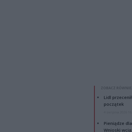
ZOBACZ RÓWNIE
Lidl przeceni
początek
4 sierpnia 2026 16
Pieniądze dla
Wnioski wcią