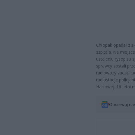
Chłopak opadał z si
szpitala. Na miejsce
ustaleniu rysopisu 
sprawcy zostali prz
radiowozy zaczęli u
radiostację policja
Harfowej. 16-letni 
Obserwuj na