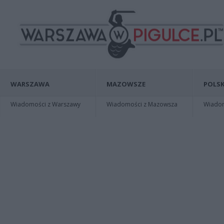
WARSZAWA
MAZOWSZE
POLSK
Wiadomości z Warszawy
Wiadomości z Mazowsza
Wiadomo