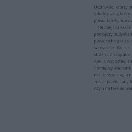
Uczniowie, którzy p
szkoły ptaka, który 
powiadomiły pracown
– Na miejscu zasta
pomiędzy budynkami
powierzchnią o szer
samym środku, kilka
strażnik z Ekopatrol
Aby ją wydostać, s
Pomiędzy ścianami 
nich trzecią linę, 
został przekazany f
Azylu na terenie w