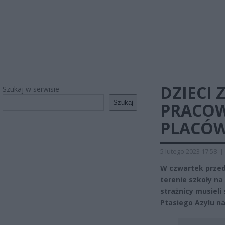
DZIECI
Szukaj w serwisie
Szukaj
PRACOW
PLACÓW
5 lutego 2023 17:58
|
W czwartek przed
terenie szkoły n
strażnicy musieli
Ptasiego Azylu n