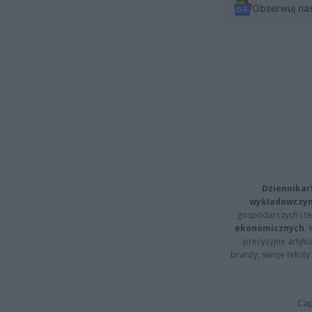
Obserwuj na
Dziennikar
wykładowczyn
gospodarczych i t
ekonomicznych
.
precyzyjne artyku
branży, swoje tekst
Cap