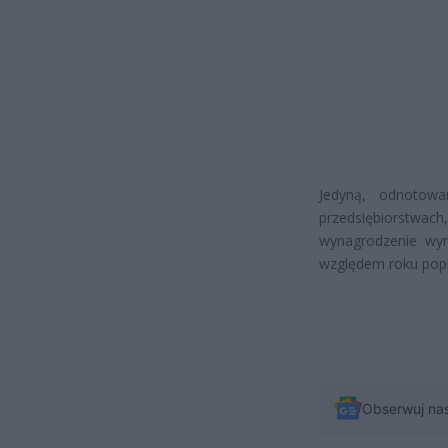
Jedyną, odnotow
przedsiębiorstw
wynagrodzenie wyn
względem roku pop
Obserwuj na