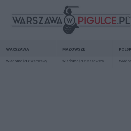
WARSZAWA
MAZOWSZE
POLSK
Wiadomości z Warszawy
Wiadomości z Mazowsza
Wiadomo