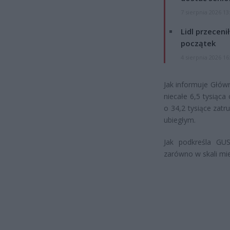
7 sierpnia 2026 13
Lidl przeceni
początek
4 sierpnia 2026 16
Jak informuje Główn
niecałe 6,5 tysiąc
o 34,2 tysiące zat
ubiegłym.
Jak podkreśla GU
zarówno w skali mies