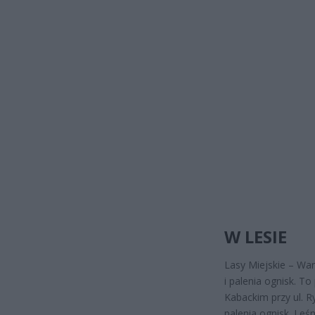
W LESIE
Lasy Miejskie – War
i palenia ognisk. To
Kabackim przy ul. 
palenia ognisk. Leś