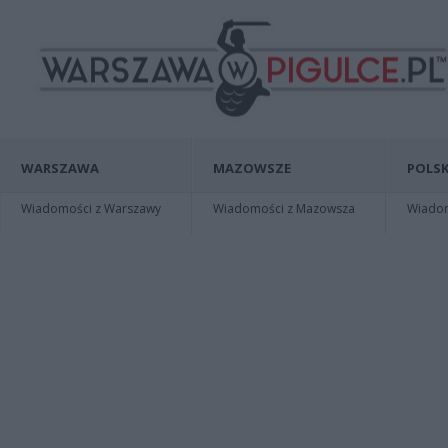
WARSZAWA
MAZOWSZE
POLSK
Wiadomości z Warszawy
Wiadomości z Mazowsza
Wiadomo