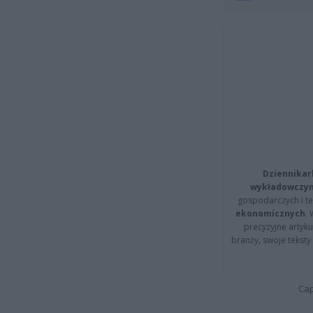
Dziennikar
wykładowczyn
gospodarczych i t
ekonomicznych
.
precyzyjne artyku
branży, swoje tekst
Cap