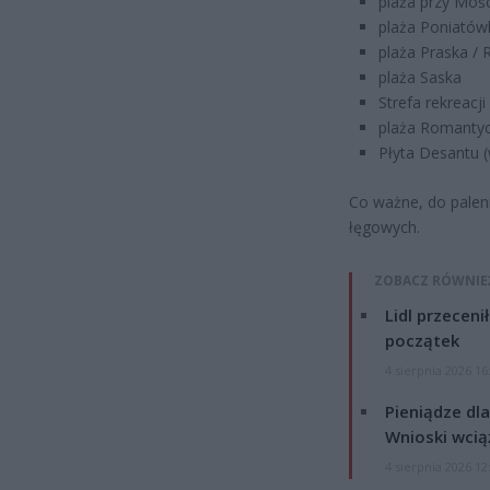
plaża przy Mośc
plaża Poniatów
plaża Praska / 
plaża Saska
Strefa rekreacj
plaża Romantyc
Płyta Desantu 
Co ważne, do palen
łęgowych.
ZOBACZ RÓWNIE
Lidl przeceni
początek
4 sierpnia 2026 16
Pieniądze dla
Wnioski wcią
4 sierpnia 2026 12