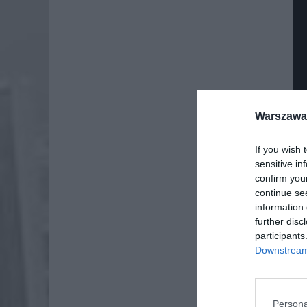
Warszawa 
If you wish 
sensitive in
confirm you
continue se
information 
further disc
Dod
participants
Downstream 
Persona