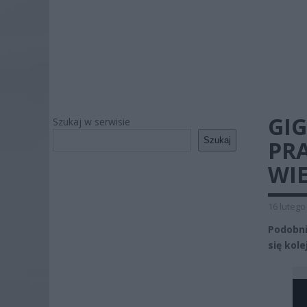
GI
Szukaj w serwisie
Szukaj
PRA
WIE
16 lutego
Podobni
się kol