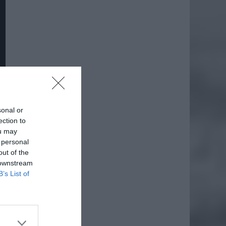
sonal or
ection to
ou may
 personal
out of the
 downstream
daj
B’s List of