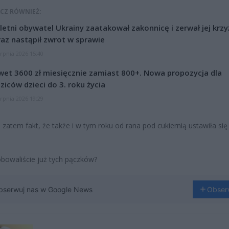
CZ RÓWNIEŻ:
letni obywatel Ukrainy zaatakował zakonnicę i zerwał jej krzy
az nastąpił zwrot w sprawie
erpnia 2026 15:40
et 3600 zł miesięcznie zamiast 800+. Nowa propozycja dla
ziców dzieci do 3. roku życia
erpnia 2026 19:29
i zatem fakt, że także i w tym roku od rana pod cukiernią ustawiła się
bowaliście już tych pączków?
bserwuj nas w Google News
Obser