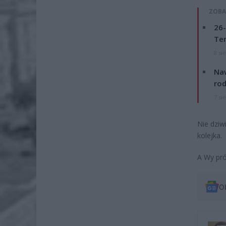
ZOBA
26-
Ter
8 si
Naw
rod
7 si
Nie dziw
kolejka.
A Wy pró
O