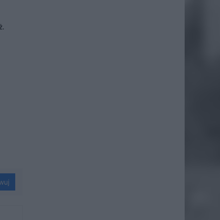
ż.
wuj