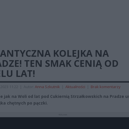
GANTYCZNA KOLEJKA NA
DZE! TEN SMAK CENIĄ OD
LU LAT!
 2023 11:22
|
Autor:
Anna Szkutnik
|
Aktualności
|
Brak komentarzy
e jak na Woli od lat pod Cukiernią Strzałkowskich na Pradze 
ejka chętnych po pączki.
REKLAMA