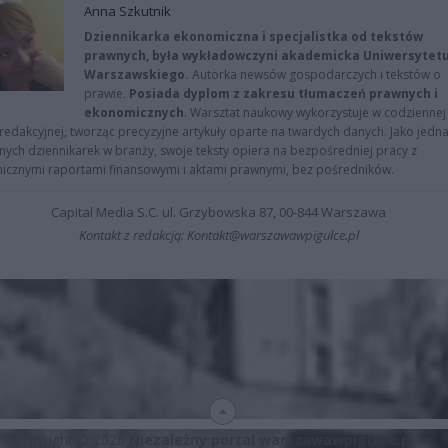
Anna Szkutnik
Dziennikarka ekonomiczna i specjalistka od tekstów
prawnych, była wykładowczyni akademicka Uniwersytet
Warszawskiego.
Autorka newsów gospodarczych i tekstów o
prawie.
Posiada dyplom z zakresu tłumaczeń prawnych i
ekonomicznych
. Warsztat naukowy wykorzystuje w codziennej
redakcyjnej, tworząc precyzyjne artykuły oparte na twardych danych. Jako jedna
znych dziennikarek w branży, swoje teksty opiera na bezpośredniej pracy z
nicznymi raportami finansowymi i aktami prawnymi, bez pośredników.
Capital Media S.C. ul. Grzybowska 87, 00-844 Warszawa
Kontakt z redakcją: Kontakt@warszawawpigulce.pl
Copyright © 2026
Niezależny portal warszawawpigulce.pl
∗