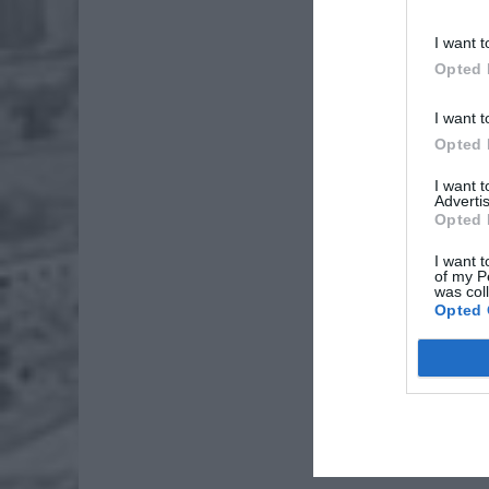
I want t
Opted 
I want t
Opted 
I want 
Advertis
Opted 
I want t
of my P
was col
Opted 
Ta cukie
równych