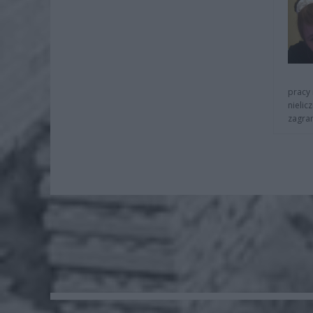
pracy 
nielic
zagra