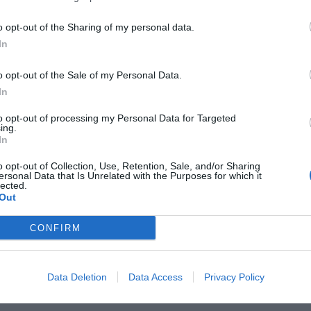
o opt-out of the Sharing of my personal data.
In
o opt-out of the Sale of my Personal Data.
In
to opt-out of processing my Personal Data for Targeted
ing.
In
o opt-out of Collection, Use, Retention, Sale, and/or Sharing
ersonal Data that Is Unrelated with the Purposes for which it
lected.
Out
CONFIRM
Fot. Twoja Praga
rnia cieszy się renomą od wielu lat, a zdaniem klientów nie ma sobie
Data Deletion
Data Access
Privacy Policy
.