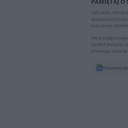
PAMIĘTAJ O
Lidl często oferuje
spożywczych po pro
oraz stronę internet
Nie przegap tej wyj
słodkich korzyści, n
promocją, która spr
Obserwuj na