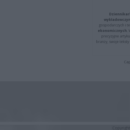
Dziennikar
wykładowczyn
gospodarczych i t
ekonomicznych
.
precyzyjne artyku
branży, swoje tekst
Cap
Copyrigh