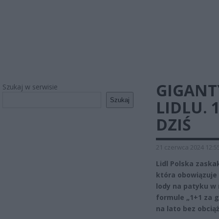
GIGANT
Szukaj w serwisie
Szukaj
LIDLU. 
DZIŚ
21 czerwca 2024 12:5
Lidl Polska zaska
która obowiązuje 
lody na patyku w
formule „1+1 za g
na lato bez obciąż