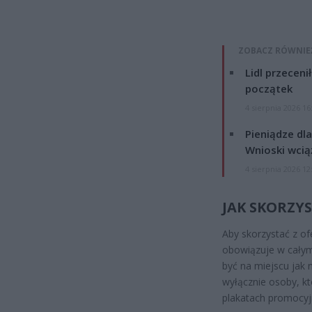
ZOBACZ RÓWNIE
Lidl przeceni
początek
4 sierpnia 2026 16
Pieniądze dla
Wnioski wcią
4 sierpnia 2026 12
JAK SKORZY
Aby skorzystać z of
obowiązuje w całym 
być na miejscu jak
wyłącznie osoby, kt
plakatach promocyjn