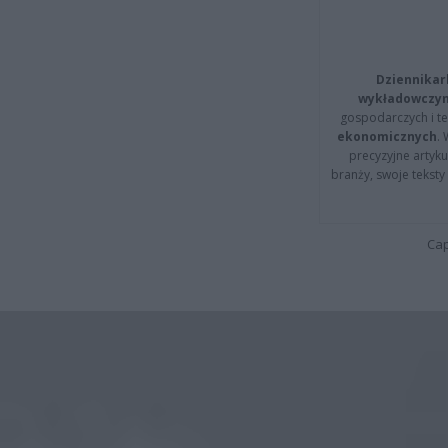
Dziennikar
wykładowczyn
gospodarczych i t
ekonomicznych
.
precyzyjne artyku
branży, swoje tekst
Cap