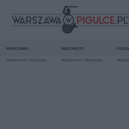
WARSZAWA
MAZOWSZE
POLSK
Wiadomości z Warszawy
Wiadomości z Mazowsza
Wiadomo