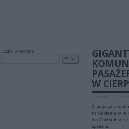
GIGANT
Szukaj w serwisie
Szukaj
KOMUNI
PASAŻE
W CIER
3 września 2023 12:5
Z przyczyn techn
utrudnienia w ku
wa Zachodnia <>
sprawie: