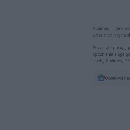
Budimex – generaln
Doszło do niej na s
Pozostałe pociągi 
opóźnienia sięgają
służby Budimex, PK
Obserwuj na