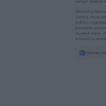
nastąpić chwilowe 
Mieszkańcy Warszaw
czerwca, muszą prz
podróży z wyprzedz
kursowaniu autobus
wszelkich starań, 
w trasach są nieun
Obserwuj na