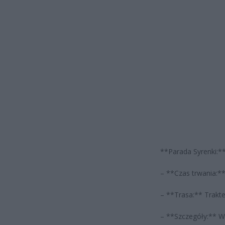
**Parada Syrenki:*
– **Czas trwania:**
– **Trasa:** Trakt
– **Szczegóły:** W 