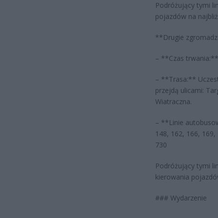
Podróżujący tymi l
pojazdów na najbliż
**Drugie zgromadze
– **Czas trwania:**
– **Trasa:** Uczes
przejdą ulicami: T
Wiatraczna.
– **Linie autobusow
148, 162, 166, 169, 
730
Podróżujący tymi l
kierowania pojazdów
### Wydarzenie