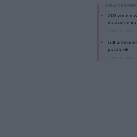
ZOBACZ RÓWNIE
ZUS zmieni w
dostać senio
7 sierpnia 2026 13
Lidl przeceni
początek
4 sierpnia 2026 16