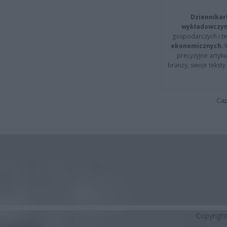
Dziennikar
wykładowczyn
gospodarczych i t
ekonomicznych
.
precyzyjne artyku
branży, swoje tekst
Cap
Copyrigh