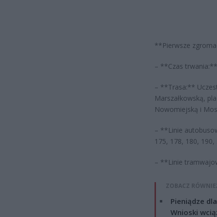
**Pierwsze zgromad
– **Czas trwania:**
– **Trasa:** Uczest
Marszałkowską, pla
Nowomiejską i Mos
– **Linie autobusow
175, 178, 180, 190,
– **Linie tramwajowe
ZOBACZ RÓWNIE
Pieniądze dla
Wnioski wcią