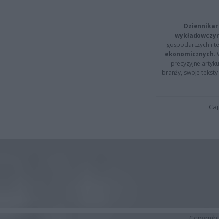
Dziennikar
wykładowczyn
gospodarczych i t
ekonomicznych
.
precyzyjne artyku
branży, swoje tekst
Cap
Copyrigh