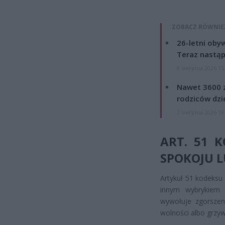
ZOBACZ RÓWNIE
26-letni obyw
Teraz nastąp
8 sierpnia 2026 15
Nawet 3600 z
rodziców dzie
7 sierpnia 2026 19
ART. 51 
SPOKOJU 
Artykuł 51 kodeksu
innym wybrykiem 
wywołuje zgorszeni
wolności albo grzyw