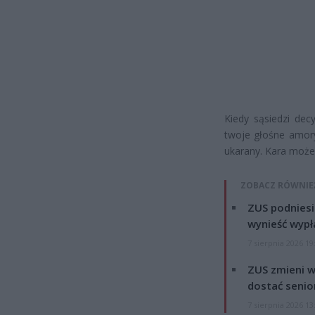
Kiedy sąsiedzi decy
twoje głośne amory
ukarany. Kara może
ZOBACZ RÓWNIE
ZUS podniesie
wynieść wypł
7 sierpnia 2026 19
ZUS zmieni w
dostać senio
7 sierpnia 2026 13