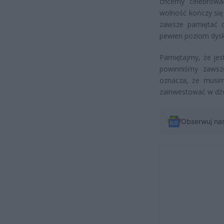
chcemy celebrowa
wolność kończy się
zawsze pamiętać 
pewien poziom dyskr
Pamiętajmy, że jest
powinniśmy zawsz
oznacza, że musim
zainwestować w dź
Obserwuj na