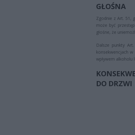
GŁOŚNA
Zgodnie z Art. 51,
może być przestęps
głośne, że uniemoż
Dalsze punkty Art
konsekwencjach w p
wpływem alkoholu lu
KONSEKWEN
DO DRZWI