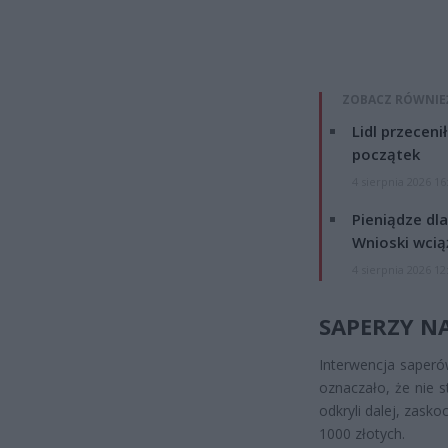
ZOBACZ RÓWNIE
Lidl przeceni
początek
4 sierpnia 2026 16
Pieniądze dla
Wnioski wcią
4 sierpnia 2026 12
SAPERZY N
Interwencja saperó
oznaczało, że nie 
odkryli dalej, zask
1000 złotych.