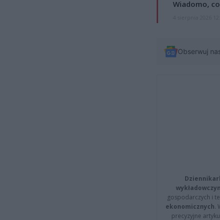
Wiadomo, co
4 sierpnia 2026 12
Obserwuj na
Dziennikar
wykładowczyn
gospodarczych i t
ekonomicznych
.
precyzyjne artyku