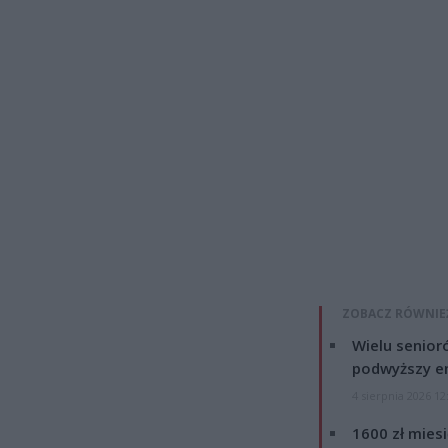
ZOBACZ RÓWNIE
Wielu senior
podwyższy e
4 sierpnia 2026 12
1600 zł mies