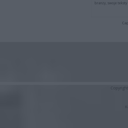
branży, swoje tekst
Cap
Copyrigh
K