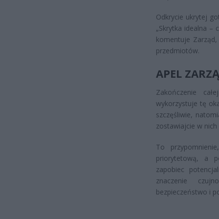
Odkrycie ukrytej g
„Skrytka idealna – 
komentuje Zarząd, 
przedmiotów.
APEL ZARZ
Zakończenie całe
wykorzystuje tę ok
szczęśliwie, nato
zostawiajcie w nic
To przypomnienie
priorytetową, a 
zapobiec potencja
znaczenie czujn
bezpieczeństwo i p