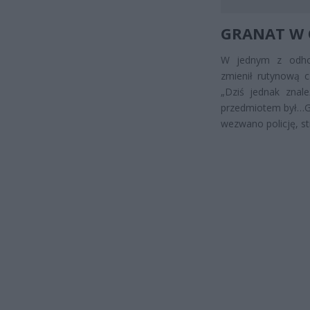
GRANAT W 
W jednym z odhol
zmienił rutynową c
„Dziś jednak znal
przedmiotem był…GR
wezwano policję, s