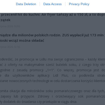
Data Deletion
Data Access
Privacy Policy
CZ RÓWNIEŻ:
l przecenił hit do kuchni. Air fryer tańszy aż o 150 zł, a to dop
czątek
erpnia 2026 16:06
niądze dla milionów polskich rodzin. ZUS wypłacił już 173 mln z
oski wciąż można składać
erpnia 2026 12:56
dkreślić, że promocja w Lidlu ma swoje ograniczenia – każdy klie
tać z oferty na maksymalnie sześć butelek soku, z czego trzy ot
 zgodnie z zasadą promocji „1+1”. Co więcej, promocja jest d
ie dla użytkowników aplikacji Lidl Plus, co podkreśla strat
tanie nowoczesnych technologii w celu dostarczania korzyści kliento
omita okazja dla miłośników soku pomarańczowego oraz dla tych,
 zapasy lub przyjęcie. Zdrowy i orzeźwiający sok pomarańcz
y dodatek do śniadania czy przekąski w ciągu dnia.