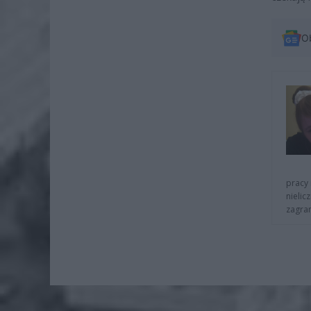
O
pracy 
nielic
zagra