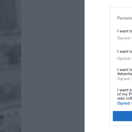
Jednym 
dostępn
Persona
otrzymu
soków, k
I want t
wiosenn
Opted 
I want t
Opted 
I want 
Advertis
Opted 
I want t
of my P
was col
Opted 