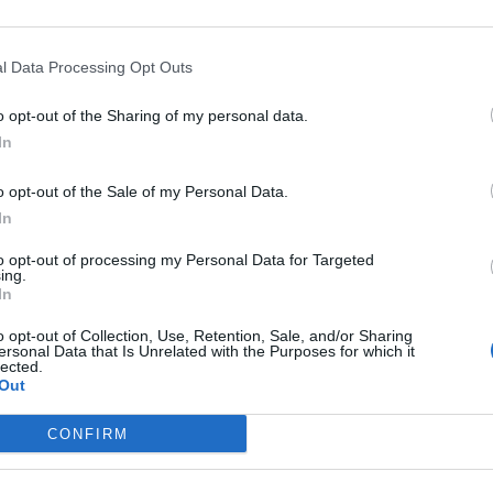
z produktów objętych promocją jest Solevita Sok 100% pomar
y w butelce o pojemności 1 litra. Kupując jedną butelkę soku
l Data Processing Opt Outs
jemy gratis. Taka oferta to idealna okazja, by uzupełnić domowe
tóre są nie tylko smaczne, ale i bogate w witaminy – niezbędne 
o opt-out of the Sharing of my personal data.
ej zmiany pogody.
In
o opt-out of the Sale of my Personal Data.
In
to opt-out of processing my Personal Data for Targeted
ing.
In
ad
o opt-out of Collection, Use, Retention, Sale, and/or Sharing
ersonal Data that Is Unrelated with the Purposes for which it
lected.
Out
CONFIRM