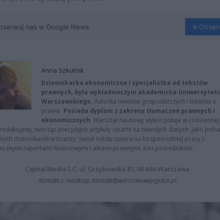
bserwuj nas w Google News
Obser
Anna Szkutnik
Dziennikarka ekonomiczna i specjalistka od tekstów
prawnych, była wykładowczyni akademicka Uniwersytet
Warszawskiego.
Autorka newsów gospodarczych i tekstów o
prawie.
Posiada dyplom z zakresu tłumaczeń prawnych i
ekonomicznych
. Warsztat naukowy wykorzystuje w codziennej
redakcyjnej, tworząc precyzyjne artykuły oparte na twardych danych. Jako jedna
znych dziennikarek w branży, swoje teksty opiera na bezpośredniej pracy z
nicznymi raportami finansowymi i aktami prawnymi, bez pośredników.
Capital Media S.C. ul. Grzybowska 87, 00-844 Warszawa
Kontakt z redakcją: Kontakt@warszawawpigulce.pl