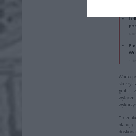
ZOBA
Lid
po
4 si
Pie
Wni
4 si
Warto po
skorzys
gratis,
wyłączn
wykorzys
To znak
planują
doskonał