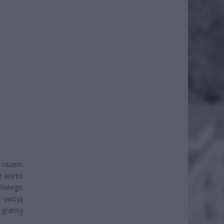
 razem
e warto
Dlatego
ć swoją
gratisy