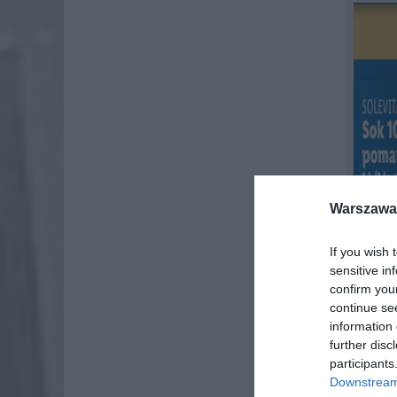
Warszawa 
If you wish 
sensitive in
confirm you
continue se
information 
further disc
participants
Downstream 