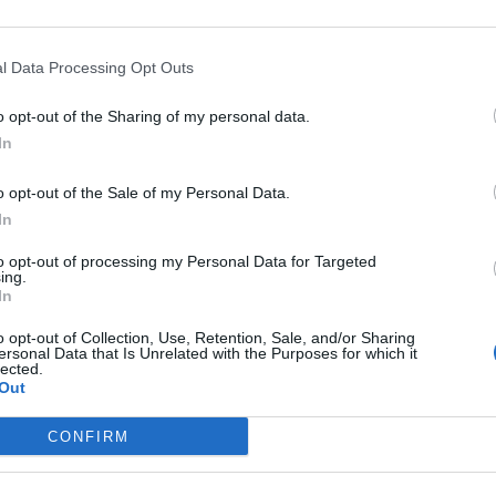
iacie się, gdzie można zdobyć tę nowość? Nie trzeba szukać daleko
brzoskwiniowym jest już dostępna w sieci sklepów Dealz. Ale to nie
l Data Processing Opt Outs
wiadomości. Cena jednej puszki to zaledwie 5 złotych, co czyni ją at
ją dla każdego, kto chce spróbować tego unikalnego smaku.
o opt-out of the Sharing of my personal data.
In
o opt-out of the Sale of my Personal Data.
In
to opt-out of processing my Personal Data for Targeted
ing.
ad
In
o opt-out of Collection, Use, Retention, Sale, and/or Sharing
ersonal Data that Is Unrelated with the Purposes for which it
lected.
Out
CONFIRM