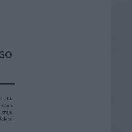
GO
trafiła
ancie o
kraju.
ającej