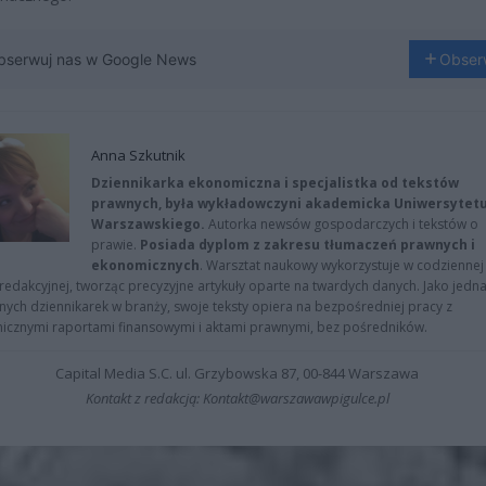
bserwuj nas w Google News
Obser
Anna Szkutnik
Dziennikarka ekonomiczna i specjalistka od tekstów
prawnych, była wykładowczyni akademicka Uniwersytet
Warszawskiego.
Autorka newsów gospodarczych i tekstów o
prawie.
Posiada dyplom z zakresu tłumaczeń prawnych i
ekonomicznych
. Warsztat naukowy wykorzystuje w codziennej
redakcyjnej, tworząc precyzyjne artykuły oparte na twardych danych. Jako jedna
znych dziennikarek w branży, swoje teksty opiera na bezpośredniej pracy z
nicznymi raportami finansowymi i aktami prawnymi, bez pośredników.
Capital Media S.C. ul. Grzybowska 87, 00-844 Warszawa
Kontakt z redakcją: Kontakt@warszawawpigulce.pl