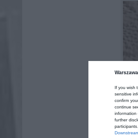
Warszawa 
If you wish 
sensitive in
confirm you
continue se
information 
further disc
participants
Downstream 