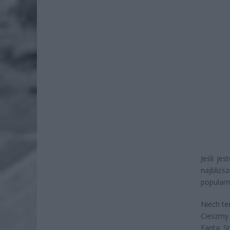
Jeśli je
najbliż
popularn
Niech te
Cieszmy 
Fanta. 