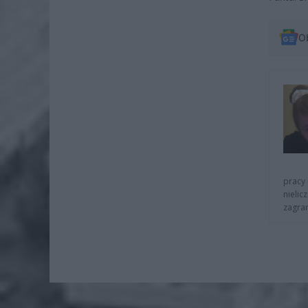
O
pracy 
nielic
zagra