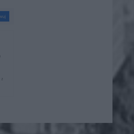
wuj
u
 z