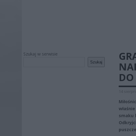
GR
Szukaj w serwisie
Szukaj
NA
DO
14 sierpn
Miłośni
właśnie
smaku b
Odkryj
puszcze