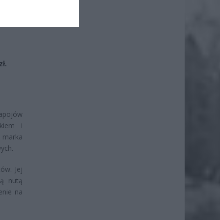
iero
ł.
napojów
kiem i
e marka
ych.
ów. Jej
wą nutą
enie na