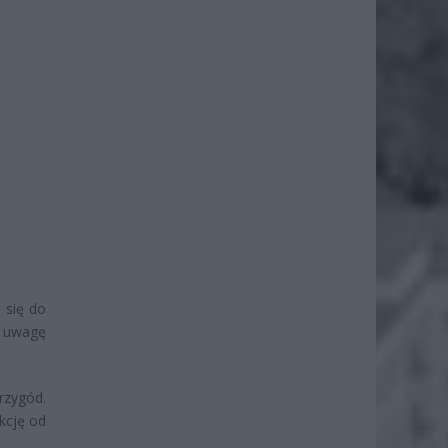
 się do
d uwagę
rzygód.
kcję od