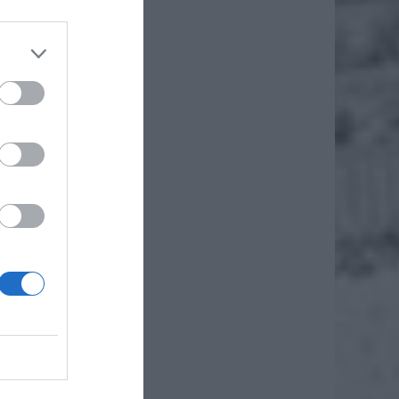
. Fanta
 koniec
rakcyjną