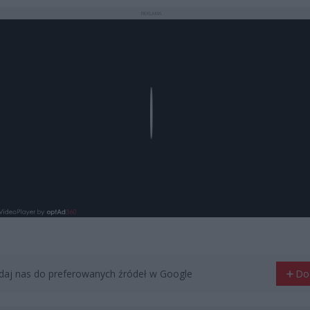
REKLAMA
Play
aj nas do preferowanych źródeł w Google
Do