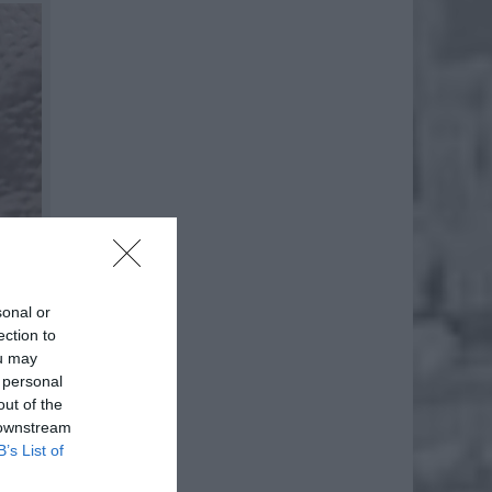
sonal or
ection to
ou may
 personal
out of the
 downstream
B’s List of