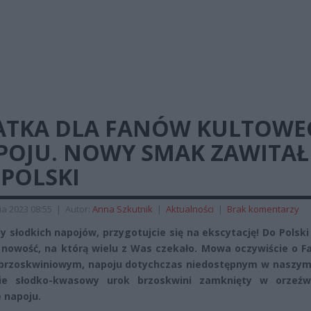
ATKA DLA FANÓW KULTOWE
POJU. NOWY SMAK ZAWITAŁ
 POLSKI
ia 2023 08:55
|
Autor:
Anna Szkutnik
|
Aktualności
|
Brak komentarzy
cy słodkich napojów, przygotujcie się na ekscytację! Do Polski 
 nowość, na którą wielu z Was czekało. Mowa oczywiście o F
rzoskwiniowym, napoju dotychczas niedostępnym w naszym 
cie słodko-kwasowy urok brzoskwini zamknięty w orzeźwi
 napoju.