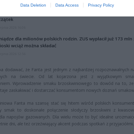
CZ RÓWNIEŻ:
Data Deletion
Data Access
Privacy Policy
l przecenił hit do kuchni. Air fryer tańszy aż o 150 zł, a to dop
czątek
erpnia 2026 16:06
niądze dla milionów polskich rodzin. ZUS wypłacił już 173 mln z
oski wciąż można składać
erpnia 2026 12:56
ba dodawać, że Fanta jest jednym z najbardziej rozpoznawalnych 
nych na świecie. Od lat kojarzona jest z wyjątkowym sma
eniem. Wprowadzenie smaku brzoskwiniowego to dowód na to, ż
estaje zaskakiwać i dostarczać konsumentom nowych doznań smakow
iniowa Fanta ma szansę stać się hitem wśród polskich konsument
ły smak to doskonałe połączenie słodyczy brzoskwini z kwaso
dla napojów gazowanych. Dla wielu może to być idealne urozmaic
etnie dni, ale też orzeźwiający akcent podczas spotkań z przyjaciółmi.