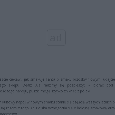
ad
steście ciekawi, jak smakuje Fanta o smaku brzoskwiniowym, udajcie
szego sklepu Dealz. Ale radzimy się pospieszyć – biorąc po
ość tego napoju, puszki mogą szybko zniknąć z półek!
n kultowy napój w nowym smaku stanie się częścią waszych letnich p
się razem z tego, że Polska wzbogaciła się o kolejną smakową atra
Smacznego!