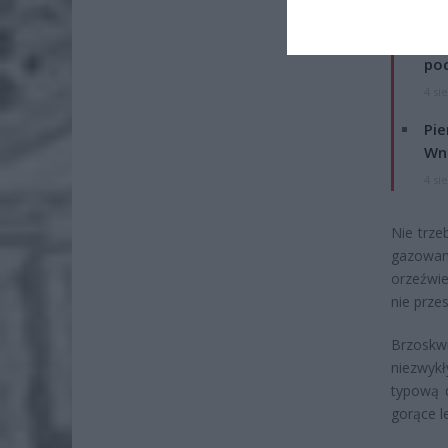
ZOBA
Lid
po
4 si
Pie
Wni
4 si
Nie trze
gazowa
orzeźwi
nie prz
Brzoskw
niezwyk
typową 
gorące l