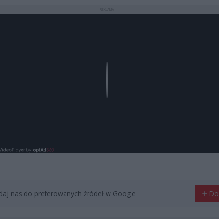
REKLAMA
Play
aj nas do preferowanych źródeł w Google
Do