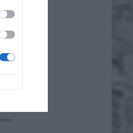
 Od
dów
izacja
użb
ałaniu