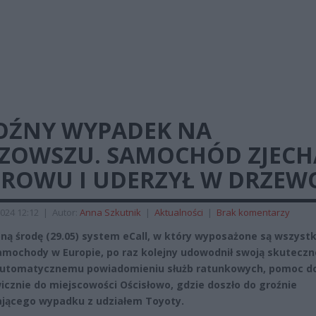
OŹNY WYPADEK NA
ZOWSZU. SAMOCHÓD ZJECH
 ROWU I UDERZYŁ W DRZEW
024 12:12
|
Autor:
Anna Szkutnik
|
Aktualności
|
Brak komentarzy
ną środę (29.05) system eCall, w który wyposażone są wszystk
mochody w Europie, po raz kolejny udowodnił swoją skuteczn
automatycznemu powiadomieniu służb ratunkowych, pomoc do
icznie do miejscowości Ościsłowo, gdzie doszło do groźnie
jącego wypadku z udziałem Toyoty.