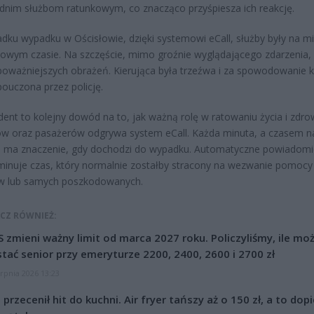
nim służbom ratunkowym, co znacząco przyśpiesza ich reakcję.
dku wypadku w Ościsłowie, dzięki systemowi eCall, służby były na m
owym czasie. Na szczęście, mimo groźnie wyglądającego zdarzenia, n
poważniejszych obrażeń. Kierująca była trzeźwa i za spowodowanie ko
pouczona przez policję.
dent to kolejny dowód na to, jak ważną rolę w ratowaniu życia i zdro
w oraz pasażerów odgrywa system eCall. Każda minuta, a czasem 
, ma znaczenie, gdy dochodzi do wypadku. Automatyczne powiadomi
iminuje czas, który normalnie zostałby stracony na wezwanie pomocy
w lub samych poszkodowanych.
CZ RÓWNIEŻ:
 zmieni ważny limit od marca 2027 roku. Policzyliśmy, ile mo
tać senior przy emeryturze 2200, 2400, 2600 i 2700 zł
erpnia 2026 13:23
l przecenił hit do kuchni. Air fryer tańszy aż o 150 zł, a to dop