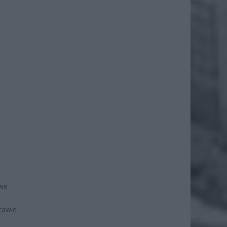
owe
tawie