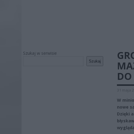
GR
Szukaj w serwisie
Szukaj
MA
DO
31 maja 2
W minio
nowe sa
Dzięki 
błyskaw
wygląda