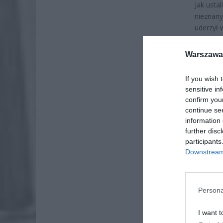
Jak ustal
nieznany
uderzył 
Turcji. 
miejsce 
Warszawa 
If you wish 
sensitive in
confirm you
continue se
information 
further disc
participants
Downstream 
Persona
I want t