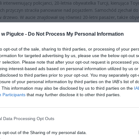
ili interweniujący policjanci, 20-letnia obywatelka Turcji, kierująca Toy
ch przyczyn straciła panowanie nad pojazdem. Samochód zjechał do
w drzewo. W aucie znajdował się również 20-letni pasażer, także oby
Na szczęście, dzięki błyskawicznej reakcji systemu eCall, pomoc dotarł
w ciągu kilku minut od zdarzenia.
w Pigułce -
Do Not Process My Personal Information
to opt-out of the sale, sharing to third parties, or processing of your per
formation for targeted advertising by us, please use the below opt-out s
r selection. Please note that after your opt-out request is processed y
eing interest-based ads based on personal information utilized by us or
disclosed to third parties prior to your opt-out. You may separately opt-
losure of your personal information by third parties on the IAB’s list of
ad
. This information may also be disclosed by us to third parties on the
IA
Participants
that may further disclose it to other third parties.
l Data Processing Opt Outs
o opt-out of the Sharing of my personal data.