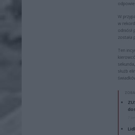
odpowied
W przypa
w rekord
odniósł 
została 
Ten incy
kierowcó
sekunda
służb el
świadkó
ZOBA
ZUS
dos
7 si
Lid