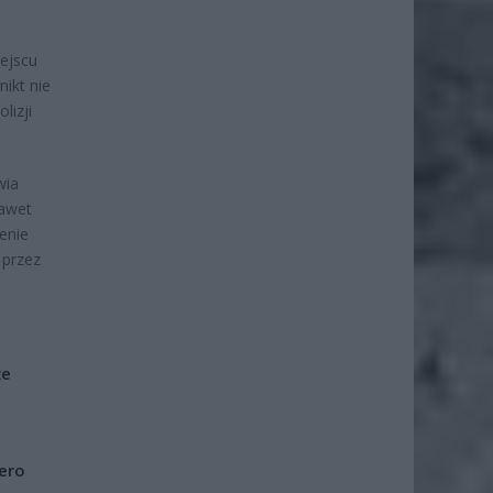
iejscu
ikt nie
lizji
wia
nawet
enie
 przez
że
iero