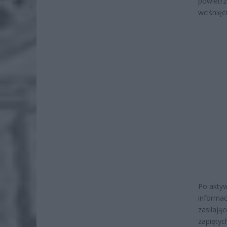
powietrz
wciśnięc
Po aktyw
informac
zasilają
zapiętyc