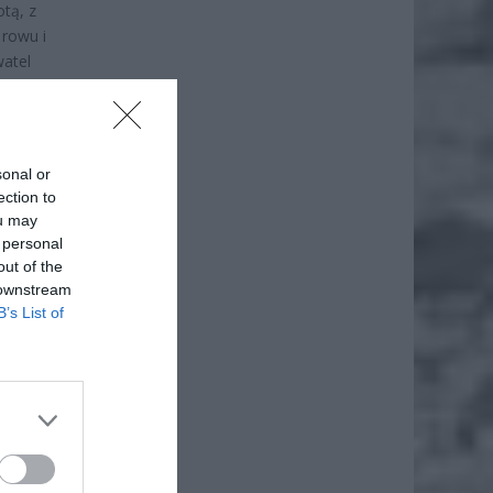
otą, z
 rowu i
watel
a na
sonal or
ection to
ou may
 personal
out of the
 downstream
B’s List of