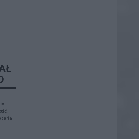
AŁ
O
ie
ość.
tarła