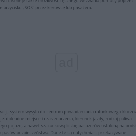
nych. Istnieje także możliwość ręcznego wezwania pomocy poprzez
ie przycisku „SOS” przez kierowcę lub pasażera.
ad
acji, system wysyła do centrum powiadamiania ratunkowego klucz
je: dokładne miejsce i czas zdarzenia, kierunek jazdy, rodzaj paliwa
cego pojazd, a nawet szacunkową liczbę pasażerów ustaloną na pods
h pasów bezpieczeństwa. Dane te są natychmiast przekazywane