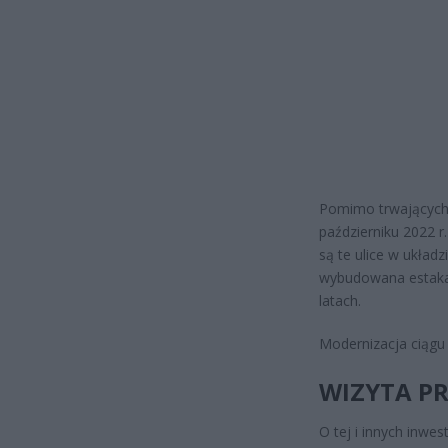
Pomimo trwających 
październiku 2022 r
są te ulice w ukła
wybudowana estakad
latach.
Modernizacja ciągu 
WIZYTA P
O tej i innych inw