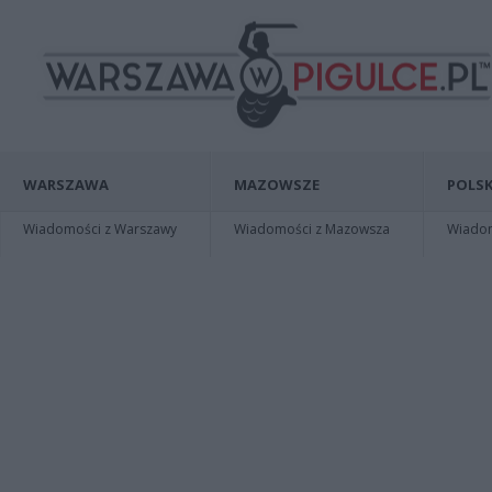
WARSZAWA
MAZOWSZE
POLSK
Wiadomości z Warszawy
Wiadomości z Mazowsza
Wiadomo