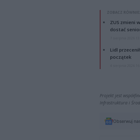
ZOBACZ RÓWNIE
ZUS zmieni w
dostać senio
7 sierpnia 2026 13
Lidl przeceni
początek
4 sierpnia 2026 16
Projekt jest współf
Infrastruktura i Śr
Obserwuj na