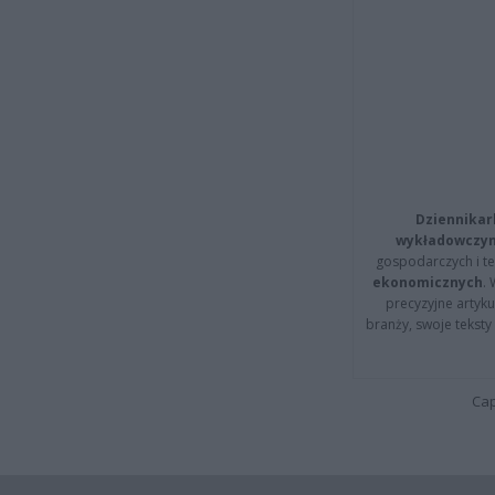
Dziennikar
wykładowczyn
gospodarczych i t
ekonomicznych
.
precyzyjne artyku
branży, swoje tekst
Cap