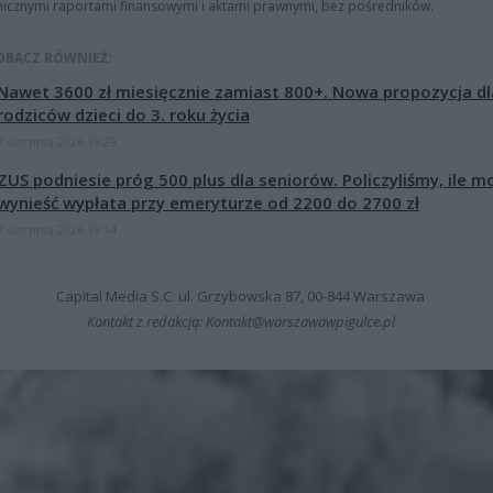
nicznymi raportami finansowymi i aktami prawnymi, bez pośredników.
OBACZ RÓWNIEŻ:
Nawet 3600 zł miesięcznie zamiast 800+. Nowa propozycja dl
rodziców dzieci do 3. roku życia
7 sierpnia 2026 19:29
ZUS podniesie próg 500 plus dla seniorów. Policzyliśmy, ile m
wynieść wypłata przy emeryturze od 2200 do 2700 zł
7 sierpnia 2026 19:14
Capital Media S.C. ul. Grzybowska 87, 00-844 Warszawa
Kontakt z redakcją: Kontakt@warszawawpigulce.pl