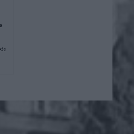
a
oże