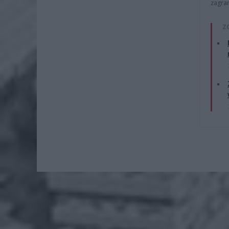
zagra
Z