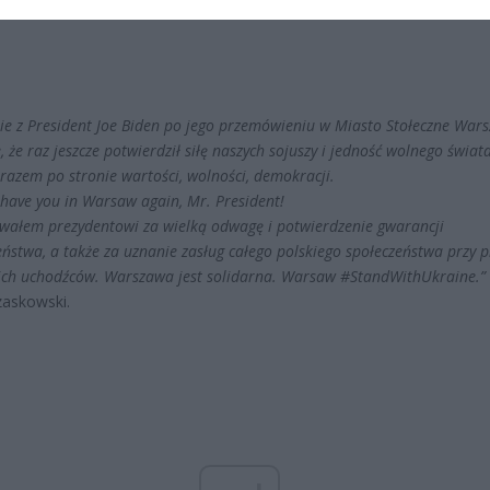
ie z President Joe Biden po jego przemówieniu w Miasto Stołeczne War
 że raz jeszcze potwierdził siłę naszych sojuszy i jedność wolnego świata
 razem po stronie wartości, wolności, demokracji.
 have you in Warsaw again, Mr. President!
wałem prezydentowi za wielką odwagę i potwierdzenie gwarancji
ństwa, a także za uznanie zasług całego polskiego społeczeństwa przy p
ich uchodźców. Warszawa jest solidarna. Warsaw #StandWithUkraine.”
zaskowski.