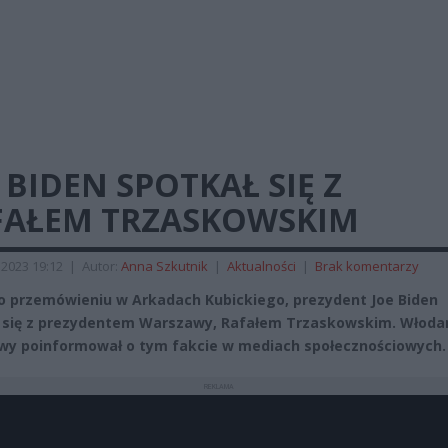
 BIDEN SPOTKAŁ SIĘ Z
FAŁEM TRZASKOWSKIM
 2023 19:12
|
Autor:
Anna Szkutnik
|
Aktualności
|
Brak komentarzy
o przemówieniu w Arkadach Kubickiego, prezydent Joe Biden
 się z prezydentem Warszawy, Rafałem Trzaskowskim. Włoda
y poinformował o tym fakcie w mediach społecznościowych
REKLAMA