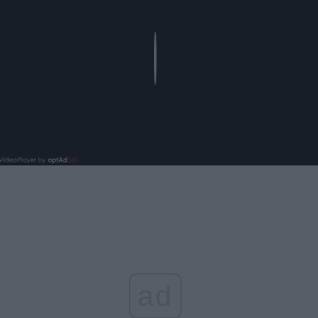
Play
ad