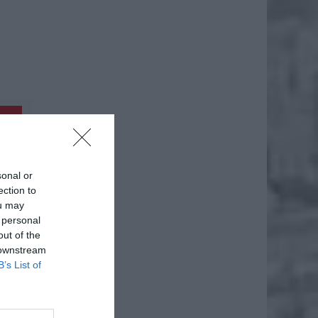
daj
sonal or
ection to
ou may
 personal
out of the
 downstream
B’s List of