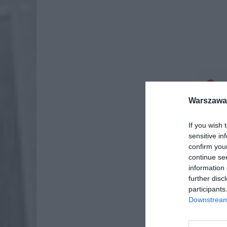
Dod
Warszawa 
If you wish 
sensitive in
confirm you
continue se
information 
further disc
participants
Downstream 