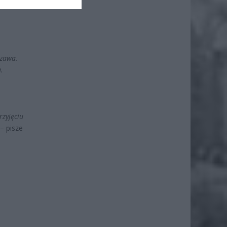
szawa.
.
rzyjęciu
– pisze