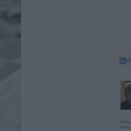
O
pracy 
nielic