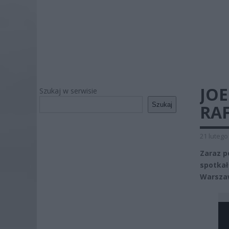
JOE
Szukaj w serwisie
Szukaj
RA
21 lutego
Zaraz p
spotkał
Warszaw