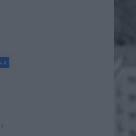
wuj
u
 z