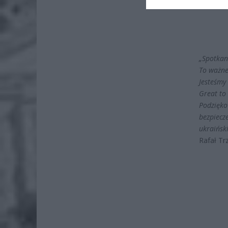
„Spotkan
To ważne,
Jesteśmy
Great to
Podzięko
bezpiecze
ukraińsk
Rafał Tr