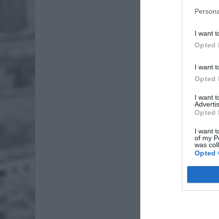
Persona
I want t
Opted 
I want t
Opted 
I want 
Advertis
Opted 
I want t
of my P
was col
Opted 