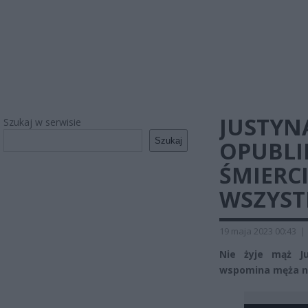
JUSTYN
Szukaj w serwisie
Szukaj
OPUBLI
ŚMIERC
WSZYST
19 maja 2023 00:43
|
Nie żyje mąż Ju
wspomina męża n