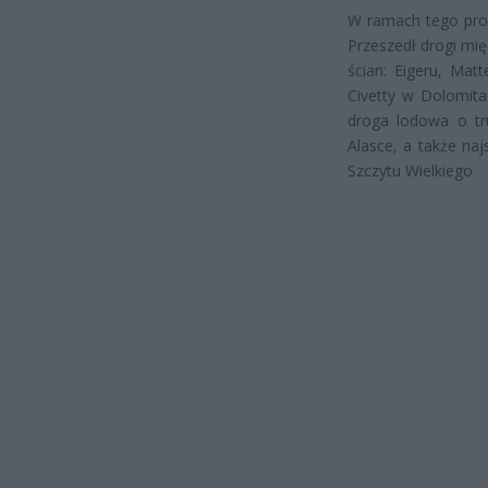
W ramach tego proj
Przeszedł drogi mię
ścian: Eigeru, Mat
Civetty w Dolomita
droga lodowa o tru
Alasce, a także naj
Szczytu Wielkiego