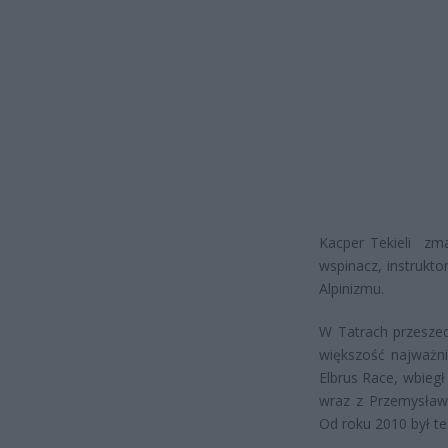
Kacper Tekieli zma
wspinacz, instrukt
Alpinizmu.
W Tatrach przeszed
większość najważni
Elbrus Race, wbiegł
wraz z Przemysław
Od roku 2010 był t