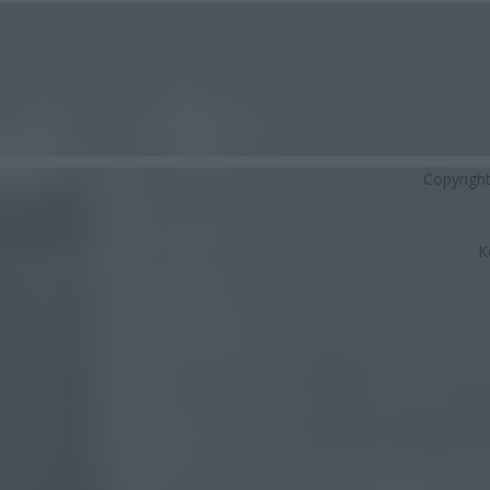
Copyrigh
K