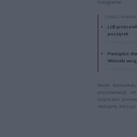
Instagramie.
ZOBACZ RÓWNIE
Lidl przeceni
początek
4 sierpnia 2026 16
Pieniądze dla
Wnioski wcią
4 sierpnia 2026 12
Wedle komunikatu 
poszukiwawczy, al
rozpoczęto ponow
mężczyznę, który już 