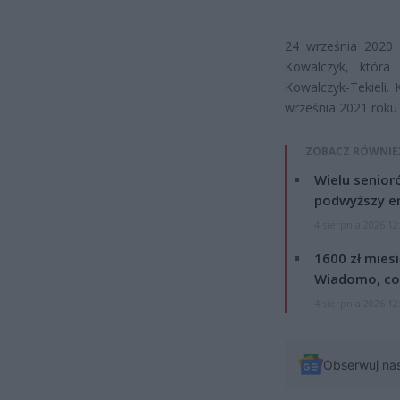
24 września 2020 
Kowalczyk, która
Kowalczyk-Tekieli.
września 2021 roku 
ZOBACZ RÓWNIE
Wielu senior
podwyższy e
4 sierpnia 2026 12
1600 zł mies
Wiadomo, co
4 sierpnia 2026 12
Obserwuj na