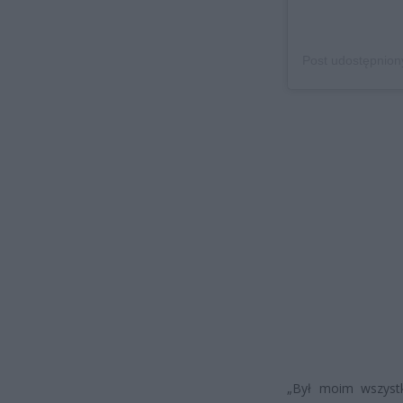
„Był moim wszystk