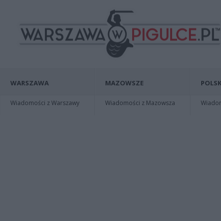
WARSZAWA
MAZOWSZE
POLSK
Wiadomości z Warszawy
Wiadomości z Mazowsza
Wiadomo