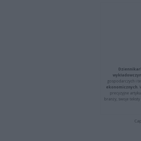
Dziennikar
wykładowczyn
gospodarczych i t
ekonomicznych
.
precyzyjne artyku
branży, swoje tekst
Cap