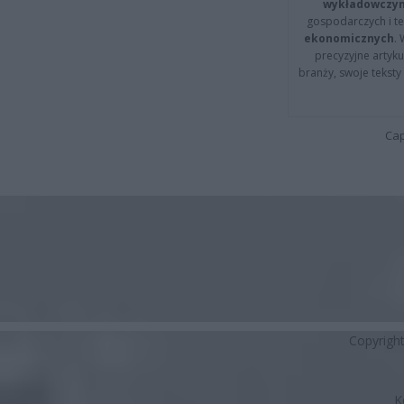
wykładowczyn
gospodarczych i t
ekonomicznych
.
precyzyjne artyku
branży, swoje tekst
Cap
Copyrigh
K