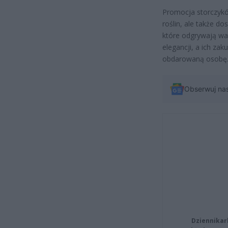
Promocja storczyków
roślin, ale także d
które odgrywają waż
elegancji, a ich za
obdarowaną osobę
Obserwuj na
Dziennikar