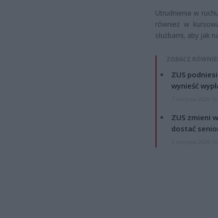
Utrudnienia w ruc
również w kursowa
służbami, aby jak n
ZOBACZ RÓWNIE
ZUS podniesie
wynieść wypł
7 sierpnia 2026 19
ZUS zmieni w
dostać senio
7 sierpnia 2026 13