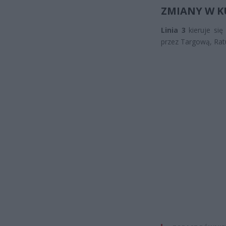
ZMIANY W 
Linia 3
kieruje się
przez Targową, Ratu