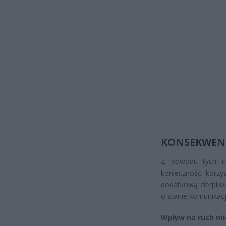
KONSEKWENC
Z powodu tych ut
konieczności korzy
dodatkową cierpliw
o stanie komunikacj
Wpływ na ruch mie