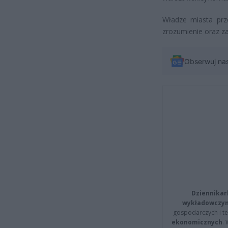
Władze miasta prz
zrozumienie oraz z
Obserwuj na
Dziennikar
wykładowczyn
gospodarczych i t
ekonomicznych
.