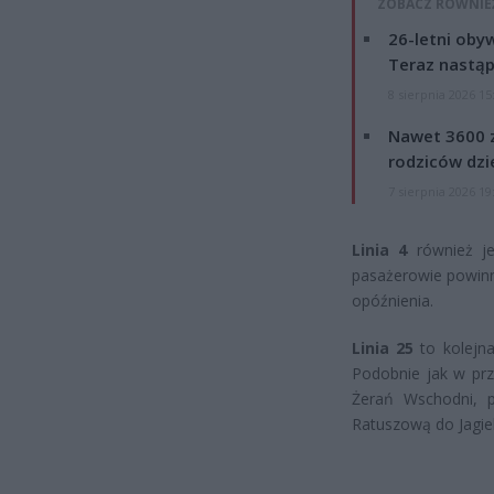
ZOBACZ RÓWNIE
26-letni obyw
Teraz nastąp
8 sierpnia 2026 15
Nawet 3600 z
rodziców dzie
7 sierpnia 2026 19
Linia 4
również je
pasażerowie powinn
opóźnienia.
Linia 25
to kolejna
Podobnie jak w prz
Żerań Wschodni, 
Ratuszową do Jagiel