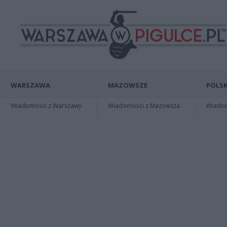
WARSZAWA
MAZOWSZE
POLSK
Wiadomości z Warszawy
Wiadomości z Mazowsza
Wiadomo