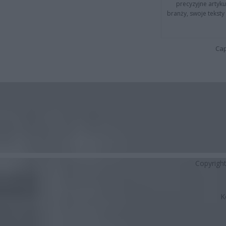
precyzyjne artyku
branży, swoje tekst
Cap
Copyrigh
K