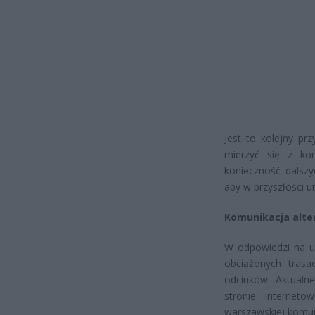
Jest to kolejny p
mierzyć się z kom
konieczność dalszy
aby w przyszłości 
Komunikacja alte
W odpowiedzi na u
obciążonych trasa
odcinków. Aktualn
stronie internet
warszawskiej komuni