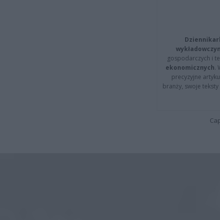
Dziennikar
wykładowczyn
gospodarczych i t
ekonomicznych
.
precyzyjne artyku
branży, swoje tekst
Cap