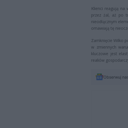
Klienci reagują na
przez żal, aż po t
nieodłącznym eleme
omawiają tę nieocz
Zamknięcie Wilko p
w zmiennych warun
kluczowe jest elas
realiów gospodarcz
Obserwuj na