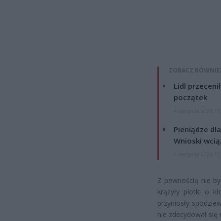
ZOBACZ RÓWNIE
Lidl przeceni
początek
4 sierpnia 2026 16
Pieniądze dla
Wnioski wcią
4 sierpnia 2026 12
Z pewnością nie by
krążyły plotki o k
przyniosły spodzie
nie zdecydował się n