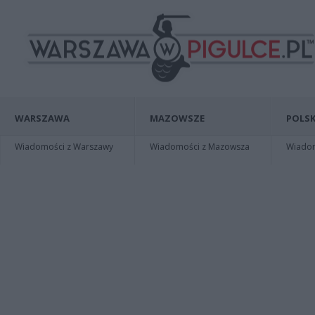
WARSZAWA
MAZOWSZE
POLSK
Wiadomości z Warszawy
Wiadomości z Mazowsza
Wiadomo