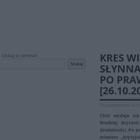
KRES WI
Szukaj w serwisie
Szukaj
SŁYNNA
PO PRA
[26.10.2
25 października 2023
Choć wydaje si
Wielkiej Brytan
działalności. Po 
mianem „brytyjs