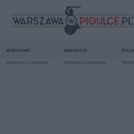
WARSZAWA
MAZOWSZE
POLSK
Wiadomości z Warszawy
Wiadomości z Mazowsza
Wiadomo