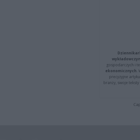
Dziennikar
wykładowczyn
gospodarczych i t
ekonomicznych
.
precyzyjne artyku
branży, swoje tekst
Cap