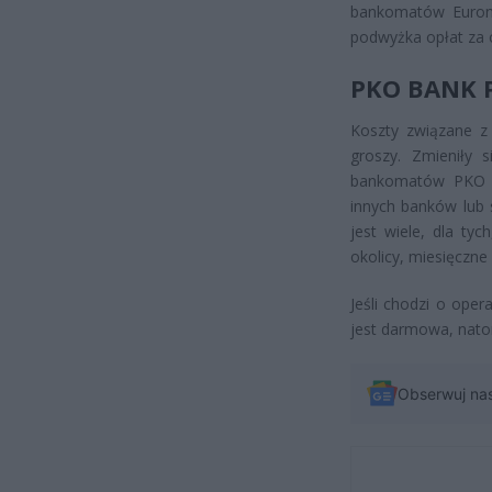
bankomatów Euronet
podwyżka opłat za 
PKO BANK 
Koszty związane z
groszy. Zmieniły 
bankomatów PKO B
innych banków lub 
jest wiele, dla ty
okolicy, miesięczn
Jeśli chodzi o ope
jest darmowa, natom
Obserwuj na