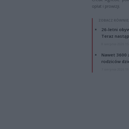
opłat i prowizji.
ZOBACZ RÓWNIE
26-letni obyw
Teraz nastąp
8 sierpnia 2026 15
Nawet 3600 z
rodziców dzie
7 sierpnia 2026 19