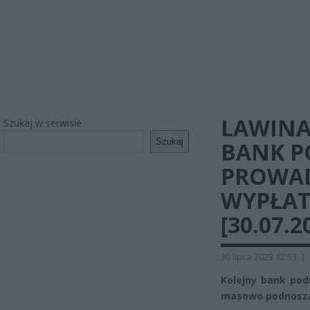
LAWINA
Szukaj w serwisie
Szukaj
BANK PO
PROWAD
WYPŁAT
[30.07.2
30 lipca 2023 12:53
|
Kolejny bank podn
masowo podnoszą