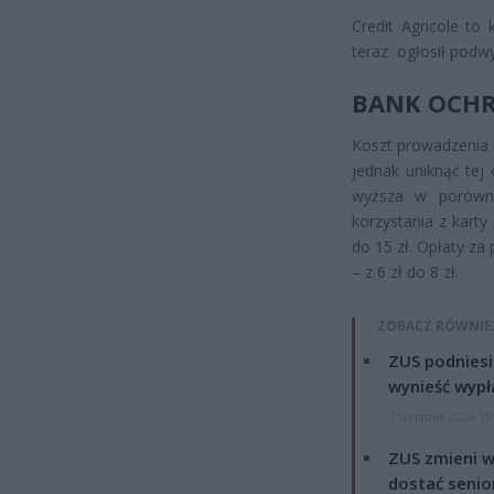
Credit Agricole to
teraz ogłosił podwy
BANK OCH
Koszt prowadzenia 
jednak uniknąć tej
wyższa w porówn
korzystania z karty
do 15 zł. Opłaty z
– z 6 zł do 8 zł.
ZOBACZ RÓWNIE
ZUS podniesie
wynieść wypł
7 sierpnia 2026 19
ZUS zmieni w
dostać senio