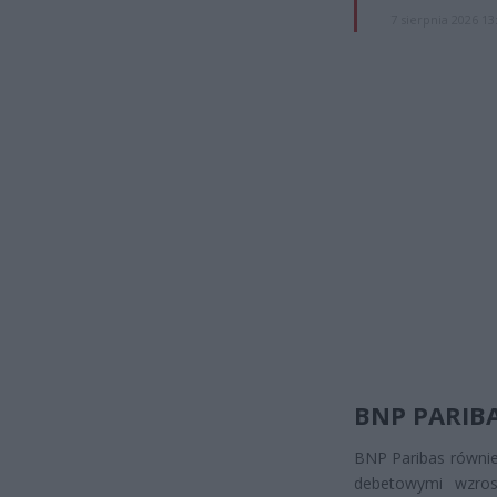
7 sierpnia 2026 13
BNP PARIB
BNP Paribas równie
debetowymi wzrosł