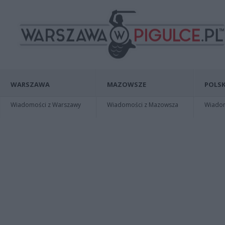
WARSZAWA
MAZOWSZE
POLSK
Wiadomości z Warszawy
Wiadomości z Mazowsza
Wiadomo