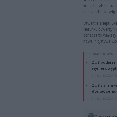
krajach, takich jak
miejscach jak Belgia
Otwarcie sklepu Lid
kierunku dywersyfik
oznacza to większy
nowa inicjatywa wpły
ZOBACZ RÓWNIE
ZUS podniesie
wynieść wypł
7 sierpnia 2026 19
ZUS zmieni w
dostać senio
7 sierpnia 2026 13
Obserwuj na