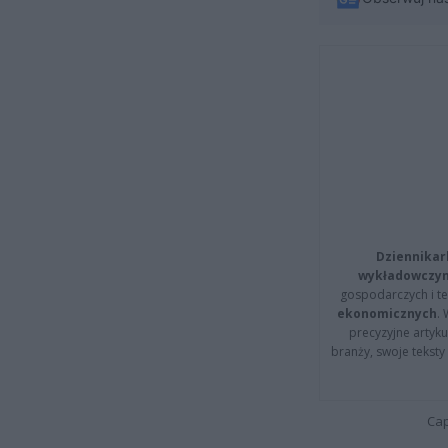
Dziennikar
wykładowczyn
gospodarczych i t
ekonomicznych
.
precyzyjne artyku
branży, swoje tekst
Cap