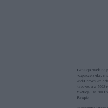
Ewolucja marki na p
rozpoczęła ekspans
wielu innych krajac
kasowe, a w 2002 r
z kaucją. Do 2003 r
Europie.
W ostatnich latach 