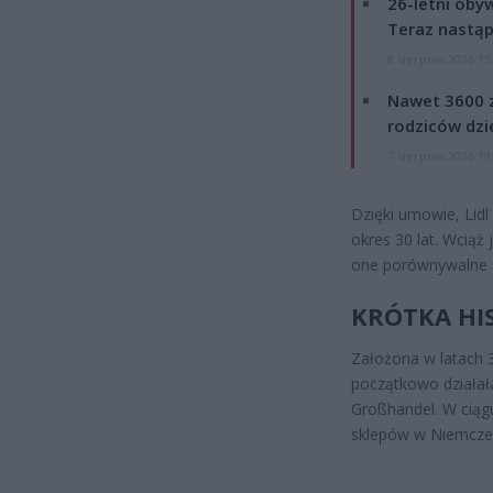
26-letni obyw
Teraz nastąp
8 sierpnia 2026 15
Nawet 3600 z
rodziców dzie
7 sierpnia 2026 19
Dzięki umowie, Lidl
okres 30 lat. Wciąż
one porównywalne z
KRÓTKA HIS
Założona w latach 3
początkowo działał
Großhandel. W ciągu 
sklepów w Niemcze