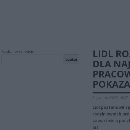
LIDL RO
Szukaj w serwisie
Szukaj
DLA NA
PRACOW
POKAZA
5 grudnia 2023 16:07
Lidl postanowił 
rodzin swoich pra
zawartością paczk
lat.