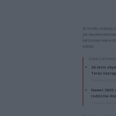
W środku znalazły s
jak dwuelementowe 
kartonowa wieża do
walizki.
ZOBACZ RÓWNIE
26-letni obyw
Teraz nastąp
8 sierpnia 2026 15
Nawet 3600 z
rodziców dzie
7 sierpnia 2026 19