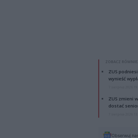
ZOBACZ RÓWNIE
ZUS podniesie
wynieść wypł
7 sierpnia 2026 19
ZUS zmieni w
dostać senio
7 sierpnia 2026 13
Obserwuj na