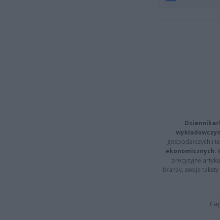
Dziennikar
wykładowczyn
gospodarczych i t
ekonomicznych
.
precyzyjne artyku
branży, swoje tekst
Cap