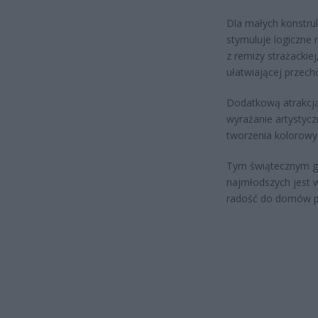
Dla małych konstru
stymuluje logiczne 
z remizy strażackie
ułatwiającej przech
Dodatkową atrakcj
wyrażanie artystyc
tworzenia kolorowy
Tym świątecznym ge
najmłodszych jest 
radość do domów p