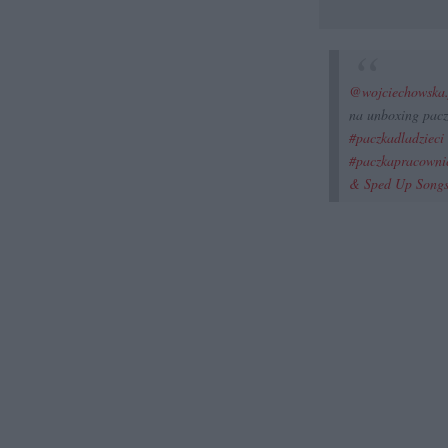
@wojciechowska
na unboxing pacz
#paczkadladzieci
#paczkapracowni
& Sped Up Songs