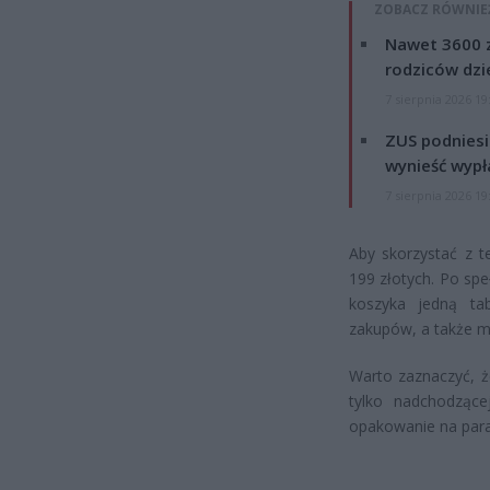
ZOBACZ RÓWNIE
Nawet 3600 z
rodziców dzie
7 sierpnia 2026 19
ZUS podniesie
wynieść wypł
7 sierpnia 2026 19
Aby skorzystać z t
199 złotych. Po sp
koszyka jedną ta
zakupów, a także mi
Warto zaznaczyć, ż
tylko nadchodzące
opakowanie na par