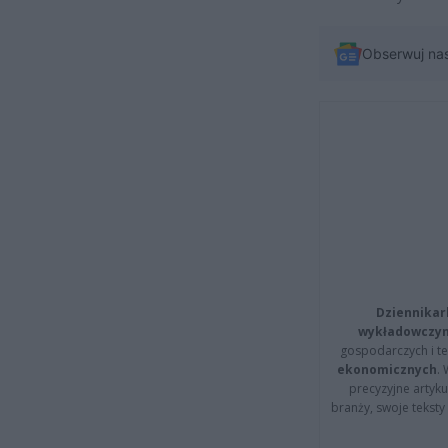
Obserwuj na
Dziennikar
wykładowczyn
gospodarczych i t
ekonomicznych
.
precyzyjne artyku
branży, swoje tekst