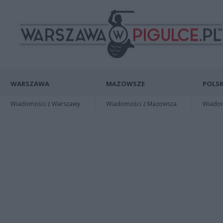
WARSZAWA
MAZOWSZE
POLSK
Wiadomości z Warszawy
Wiadomości z Mazowsza
Wiadomo