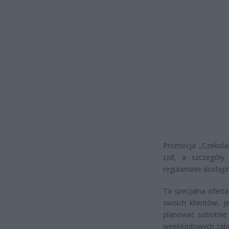
Promocja „Czekolad
Lidl, a szczegół
regulaminie dostępn
Ta specjalna oferta
swoich klientów, j
planować sobotnie 
weekendowych zak