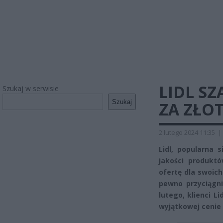
LIDL SZ
Szukaj w serwisie
Szukaj
ZA ZŁO
2 lutego 2024 11:35
|
Lidl, popularna 
jakości produkt
ofertę dla swoic
pewno przyciągni
lutego, klienci L
wyjątkowej cenie 