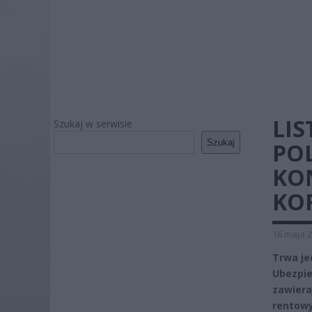
LIS
Szukaj w serwisie
Szukaj
PO
KO
KO
16 maja 2
Trwa je
Ubezpie
zawier
rentowy