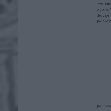
tym inf
wysokośc
decyzje
jakiekol
Jak pod