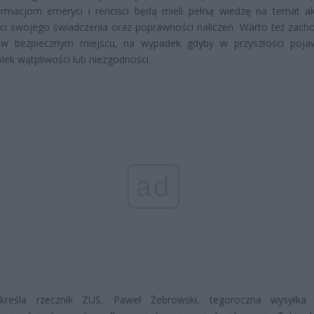
ormacjom emeryci i renciści będą mieli pełną wiedzę na temat ak
i swojego świadczenia oraz poprawności naliczeń. Warto też zach
 w bezpiecznym miejscu, na wypadek gdyby w przyszłości pojaw
wiek wątpliwości lub niezgodności.
ad
kreśla rzecznik ZUS, Paweł Żebrowski, tegoroczna wysyłka d