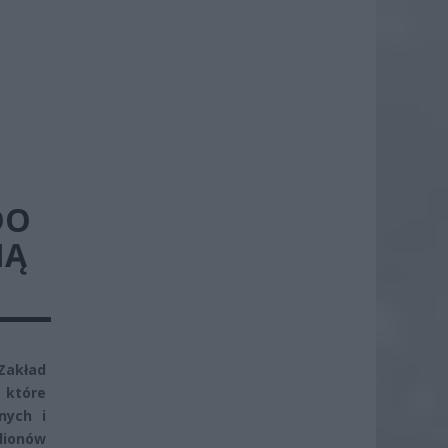
DO
NĄ
 Zakład
 które
nych i
lionów