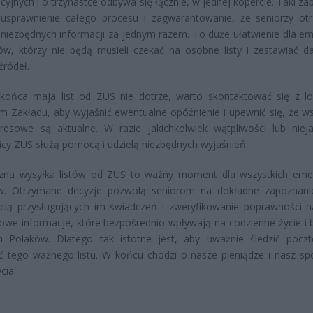
cyjnych i o trzynastce odbywa się łącznie, w jednej kopercie. Taki z
 usprawnienie całego procesu i zagwarantowanie, że seniorzy ot
niezbędnych informacji za jednym razem. To duże ułatwienie dla e
tów, którzy nie będą musieli czekać na osobne listy i zestawiać d
źródeł.
o końca maja list od ZUS nie dotrze, warto skontaktować się z l
m Zakładu, aby wyjaśnić ewentualne opóźnienie i upewnić się, że ws
resowe są aktualne. W razie jakichkolwiek wątpliwości lub nieja
cy ZUS służą pomocą i udzielą niezbędnych wyjaśnień.
zna wysyłka listów od ZUS to ważny moment dla wszystkich eme
ów. Otrzymane decyzje pozwolą seniorom na dokładne zapoznani
ią przysługujących im świadczeń i zweryfikowanie poprawności na
owe informacje, które bezpośrednio wpływają na codzienne życie i 
ch Polaków. Dlatego tak istotne jest, aby uważnie śledzić poczt
ć tego ważnego listu. W końcu chodzi o nasze pieniądze i nasz sp
ycia!