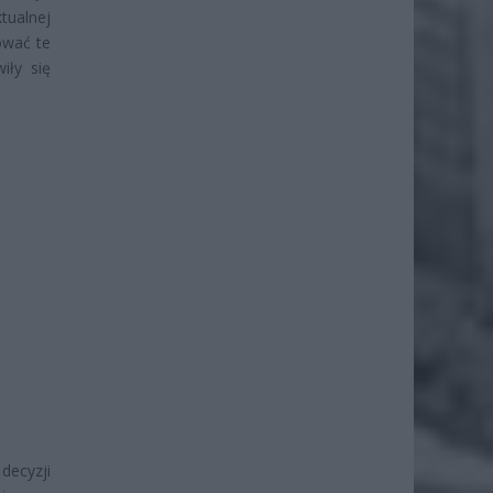
tualnej
ować te
iły się
ecyzji