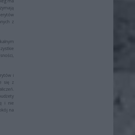
abieg ma
rzymają
merytów
anych z
okalnym
zystkie
sności,
rytów i
e się z
liczeń.
budżety
ę i nie
okój na