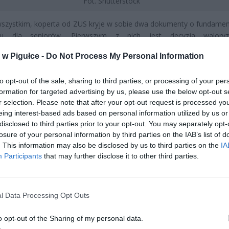
Fot. Shutterstock
wszystkim, koperta od ZUS kryje w sobie dwa dokumenty o fundame
iu dla seniorów. Pierwszym z nich jest decyzja waloryza
awiająca informacje o wysokości świadczenia po tegorocznej, rek
w Pigułce -
Do Not Process My Personal Information
cji, wynoszącej aż 12,12%. Seniorzy znajdą tu nie tylko kwotę brut
zczegółowe wyliczenia dotyczące pobranych składek, zaliczki na 
to opt-out of the sale, sharing to third parties, or processing of your per
y oraz finalnej kwoty świadczenia netto.
formation for targeted advertising by us, please use the below opt-out s
r selection. Please note that after your opt-out request is processed y
eing interest-based ads based on personal information utilized by us or
disclosed to third parties prior to your opt-out. You may separately opt-
losure of your personal information by third parties on the IAB’s list of
. This information may also be disclosed by us to third parties on the
IA
Participants
that may further disclose it to other third parties.
ad
l Data Processing Opt Outs
o opt-out of the Sharing of my personal data.