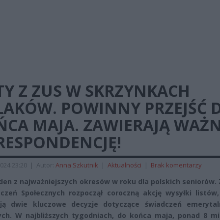
TY Z ZUS W SKRZYNKACH
LAKÓW. POWINNY PRZEJŚĆ 
ŃCA MAJA. ZAWIERAJĄ WAŻ
RESPONDENCJĘ!
024 23:20
|
Autor:
Anna Szkutnik
|
Aktualności
|
Brak komentarzy
den z najważniejszych okresów w roku dla polskich seniorów.
czeń Społecznych rozpoczął coroczną akcję wysyłki listów,
ają dwie kluczowe decyzje dotyczące świadczeń emerytal
ch. W najbliższych tygodniach, do końca maja, ponad 8 mi