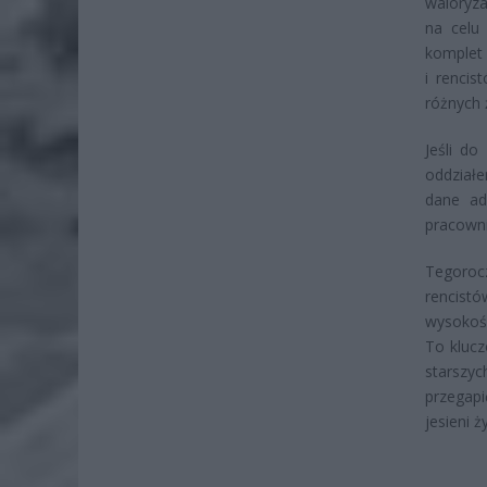
waloryza
na celu
komplet 
i rencis
różnych 
Jeśli d
oddziałe
dane ad
pracowni
Tegoroc
rencist
wysokośc
To klucz
starszy
przegapi
jesieni ż