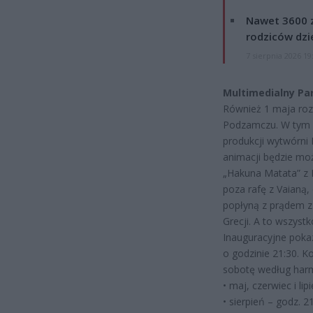
Nawet 3600 z
rodziców dzie
7 sierpnia 2026 19
Multimedialny Pa
Również 1 maja roz
Podzamczu. W tym r
produkcji wytwórni 
animacji będzie moż
„Hakuna Matata” z 
poza rafę z Vaianą
popłyną z prądem z
Grecji. A to wszyst
Inauguracyjne poka
o godzinie 21:30. K
sobotę według ha
• maj, czerwiec i lip
• sierpień – godz. 21