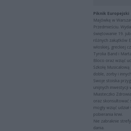
Piknik Europejski
Majówkę w Warszawi
Przedmieściu. Wyda
świętowanie 19. jubi
różnych zakątków Eu
włoskiej, greckiej 
Tyrolia Band i Mar
Bloco oraz wziąć u
Szkołę Musicalową 
doble, zorby i innyc
Swoje stoiska przyg
unijnych inwestycji
Miasteczko Zdrowi
oraz skonsultować s
mogły wziąć udział
pobierania krwi.
Nie zabraknie stref
dania.