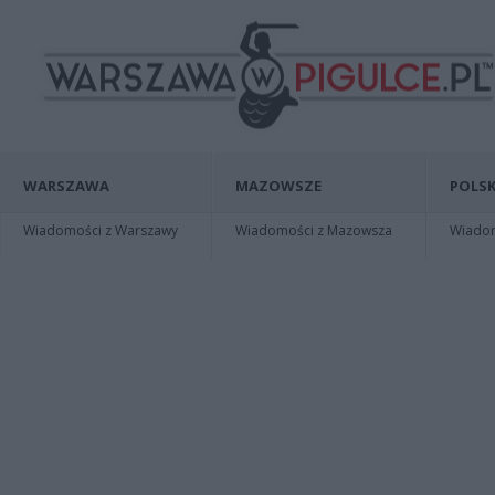
WARSZAWA
MAZOWSZE
POLSK
Wiadomości z Warszawy
Wiadomości z Mazowsza
Wiadomo