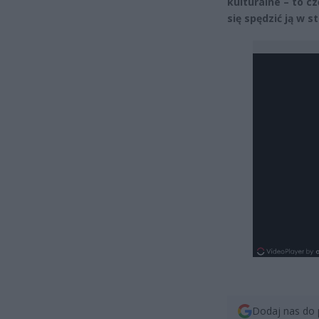
kulturalne – to c
się spędzić ją w s
Dodaj nas do 