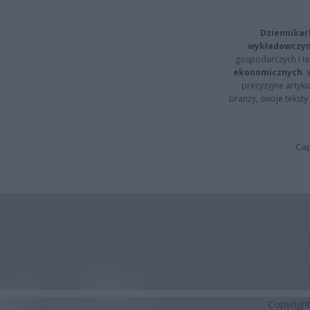
Dziennikar
wykładowczyn
gospodarczych i t
ekonomicznych
.
precyzyjne artyku
branży, swoje tekst
Cap
Copyrigh