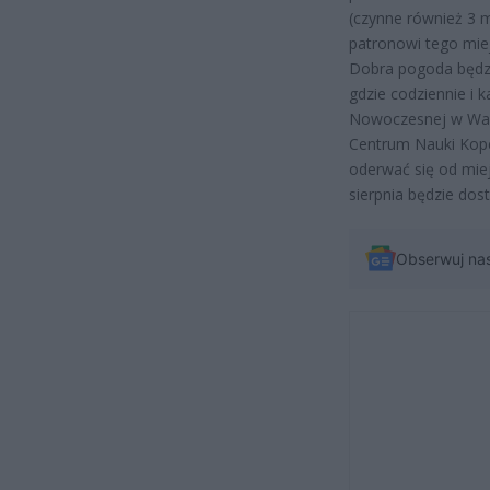
(czynne również 3 m
patronowi tego miej
Dobra pogoda będzi
gdzie codziennie i 
Nowoczesnej w War
Centrum Nauki Kope
oderwać się od mie
sierpnia będzie dos
Obserwuj na