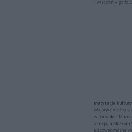
• wrzesień – godz. 2
Instytucje kultur
Majówkę można spęd
w dni wolne. Muzeum
5 maja, a Muzeum W
placówek można we