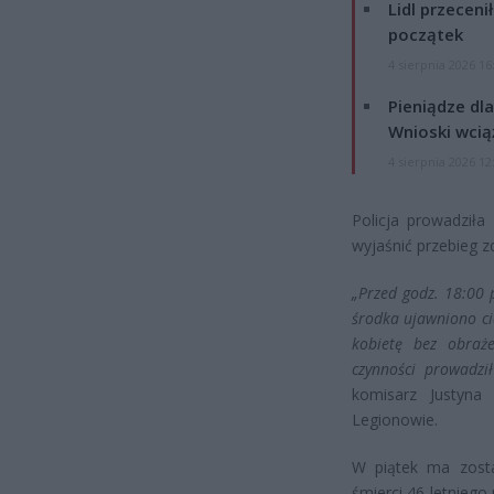
Lidl przeceni
początek
4 sierpnia 2026 16
Pieniądze dla
Wnioski wcią
4 sierpnia 2026 12
Policja prowadziła
wyjaśnić przebieg z
„Przed godz. 18:00 
środka ujawniono ci
kobietę bez obraże
czynności prowadzi
komisarz Justyna
Legionowie.
W piątek ma zosta
śmierci 46-letniego