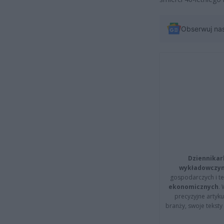
Obserwuj na
Dziennikar
wykładowczyn
gospodarczych i t
ekonomicznych
.
precyzyjne artyku
branży, swoje tekst