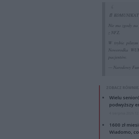
📄 KOMUNIKA
Nie ma zgody na 
z NFZ.
W trybie pilnym
Noworodka WUM
pacjentów.
— Narodowy Fu
ZOBACZ RÓWNIE
Wielu senior
podwyższy e
4 sierpnia 2026 12
1600 zł mies
Wiadomo, co