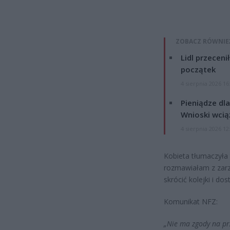
ZOBACZ RÓWNIE
Lidl przeceni
początek
4 sierpnia 2026 16
Pieniądze dla
Wnioski wcią
4 sierpnia 2026 12
Kobieta tłumaczyła 
rozmawiałam z zarz
skrócić kolejki i d
Komunikat NFZ:
„Nie ma zgody na pr