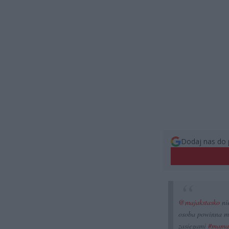
Dodaj nas do 
@majakstasko
nie
osoba powinna mi
zasięgami
#mama