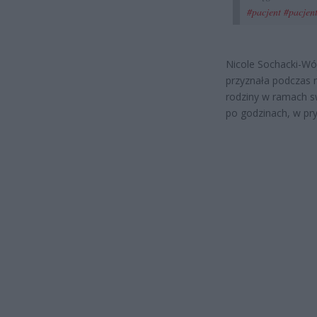
#pacjent
#pacjen
Nicole Sochacki-Wój
przyznała podczas 
rodziny w ramach s
po godzinach, w pry