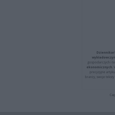
Dziennikar
wykładowczyn
gospodarczych i t
ekonomicznych
.
precyzyjne artyku
branży, swoje tekst
Cap