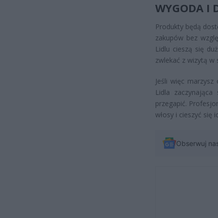
WYGODA I 
Produkty będą dost
zakupów bez względ
Lidlu cieszą się du
zwlekać z wizytą w s
Jeśli więc marzysz
Lidla zaczynająca
przegapić. Profesjo
włosy i cieszyć się
Obserwuj na