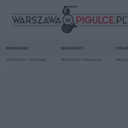
WARSZAWA
MAZOWSZE
POLSK
Wiadomości z Warszawy
Wiadomości z Mazowsza
Wiadomo