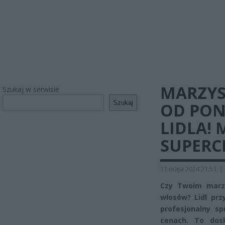
MARZYS
Szukaj w serwisie
Szukaj
OD PON
LIDLA!
SUPERC
31 maja 2024 21:51
|
Czy Twoim marze
włosów? Lidl prz
profesjonalny sp
cenach. To dosk