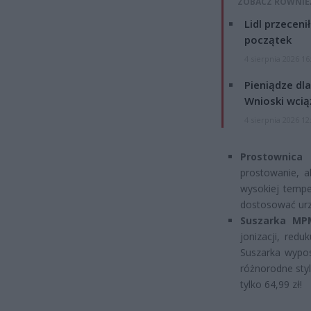
ZOBACZ RÓWNIE
Lidl przeceni
początek
4 sierpnia 2026 16
Pieniądze dla
Wnioski wcią
4 sierpnia 2026 12
Prostownica
prostowanie, 
wysokiej tempe
dostosować urz
Suszarka MP
jonizacji, red
Suszarka wypos
różnorodne styl
tylko 64,99 zł!