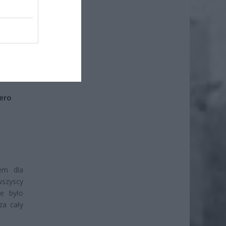
że
iero
iem dla
wszyscy
ie było
za cały