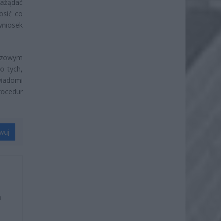
zażądać
osić co
wniosek
uczowym
o tych,
wiadomi
rocedur
wuj
u