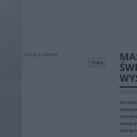
MA
Szukaj w serwisie
Szukaj
ŚW
WY
26 paździ
Ostatni
Ubezpie
chorob
nieupr
zatrzym