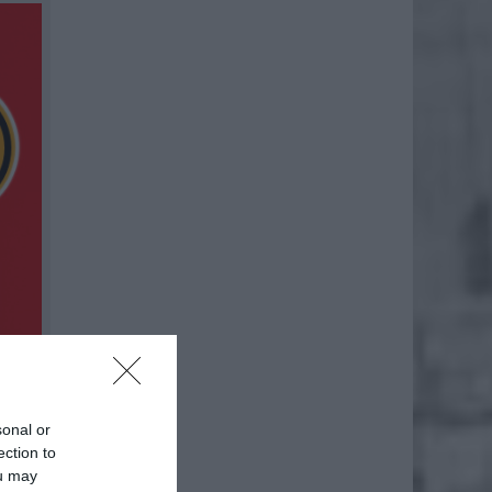
sonal or
ection to
ou may