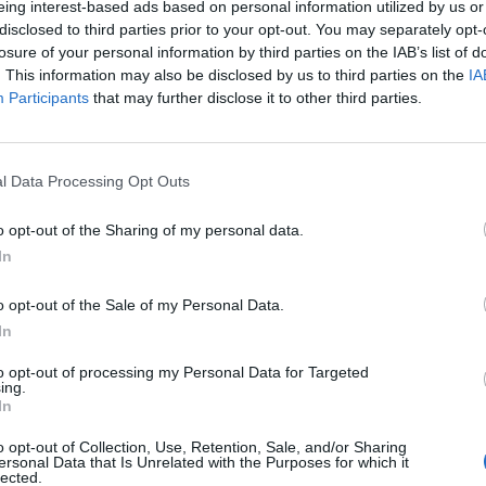
eing interest-based ads based on personal information utilized by us or
 szczędził wysiłków, by monitorować zasiłki wypłacane obywat
disclosed to third parties prior to your opt-out. You may separately opt-
ej połowie 2023 roku przeprowadzono aż 117,2 tys. kontroli doty
losure of your personal information by third parties on the IAB’s list of
 lekarskich. Jak podaje portal money.pl, efekty tych działań były ni
. This information may also be disclosed by us to third parties on the
IA
ące. Na podstawie dokładnych badań zasiłki chorobowe dla 7,8 ty
Participants
that may further disclose it to other third parties.
wstrzymane, osiągając łączną sumę 6,8 mln zł. Dla dodatkowych 26
iadczenia zostały obniżone, co przekłada się na wstrzymanie wy
 mln zł.
l Data Processing Opt Outs
o opt-out of the Sharing of my personal data.
In
o opt-out of the Sale of my Personal Data.
In
ad
to opt-out of processing my Personal Data for Targeted
ing.
In
o opt-out of Collection, Use, Retention, Sale, and/or Sharing
ersonal Data that Is Unrelated with the Purposes for which it
lected.