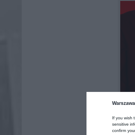
Warszawa 
If you wish 
sensitive in
LICZ
confirm you