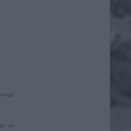
rskiego
go ich