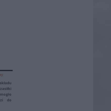
zy
akładu
asiłki
 mogło
dzi do