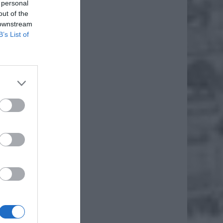
 personal
elom. W
out of the
czących
 downstream
ezwykle
B’s List of
s. osób
,9 tys.
płat na