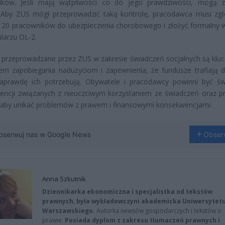
ików. Jeśli mają wątpliwości co do jego prawdziwości, mogą 
. Aby ZUS mógł przeprowadzić taką kontrolę, pracodawca musi zgł
 20 pracowników do ubezpieczenia chorobowego i złożyć formalny 
larzu OL-2.
 przeprowadzane przez ZUS w zakresie świadczeń socjalnych są kl
em zapobiegania nadużyciom i zapewnienia, że fundusze trafiają d
naprawdę ich potrzebują. Obywatele i pracodawcy powinni być ś
encji związanych z nieuczciwym korzystaniem ze świadczeń oraz p
, aby unikać problemów z prawem i finansowymi konsekwencjami.
bserwuj nas w Google News
Obser
Anna Szkutnik
Dziennikarka ekonomiczna i specjalistka od tekstów
prawnych, była wykładowczyni akademicka Uniwersytet
Warszawskiego.
Autorka newsów gospodarczych i tekstów o
prawie.
Posiada dyplom z zakresu tłumaczeń prawnych i