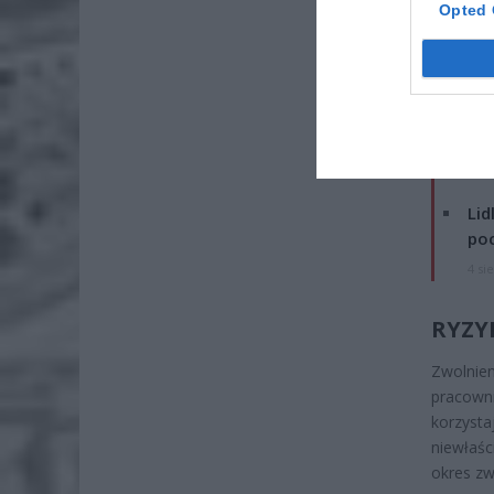
Opted 
ZOBA
ZUS
dos
7 si
Lid
po
4 si
RYZY
Zwolnie
pracown
korzyst
niewłaśc
okres zw