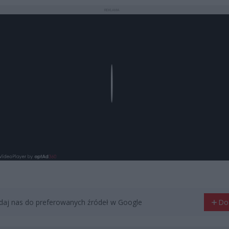
REKLAMA
Play
aj nas do preferowanych źródeł w Google
Do