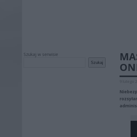
MA
Szukaj w serwisie
Szukaj
ON
9 lutego 
Niebezp
rozsyła
adminis