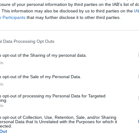
losure of your personal information by third parties on the IAB’s list of
. This information may also be disclosed by us to third parties on the
IA
Participants
that may further disclose it to other third parties.
l Data Processing Opt Outs
aj nas do preferowanych źródeł w Google
Do
o opt-out of the Sharing of my personal data.
In
o opt-out of the Sale of my Personal Data.
In
CZ RÓWNIEŻ:
to opt-out of processing my Personal Data for Targeted
et 3600 zł miesięcznie zamiast 800+. Nowa propozycja dla
ing.
In
ziców dzieci do 3. roku życia
erpnia 2026 19:29
o opt-out of Collection, Use, Retention, Sale, and/or Sharing
ersonal Data that Is Unrelated with the Purposes for which it
lected.
 podniesie próg 500 plus dla seniorów. Policzyliśmy, ile może
Out
ieść wypłata przy emeryturze od 2200 do 2700 zł