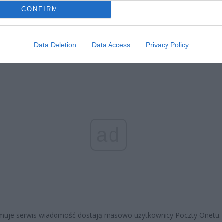
erpnia 2026 19:14
CONFIRM
 wiadomości umieszczono link przekierowujący do formularza
jącego dane.
Data Deletion
Data Access
Privacy Policy
ad
rmuje serwis wiadomość dostają masowo użytkownicy Poczty Onetu.