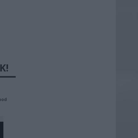
K!
pod