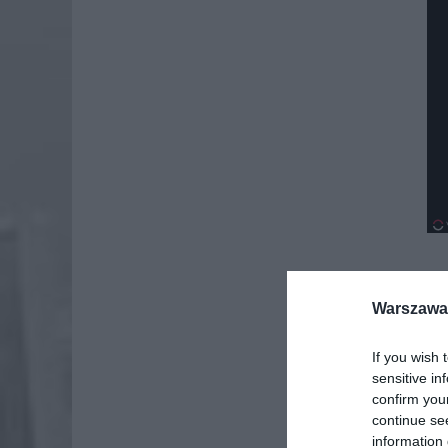
Warszawa 
If you wish 
sensitive in
confirm you
continue se
information 