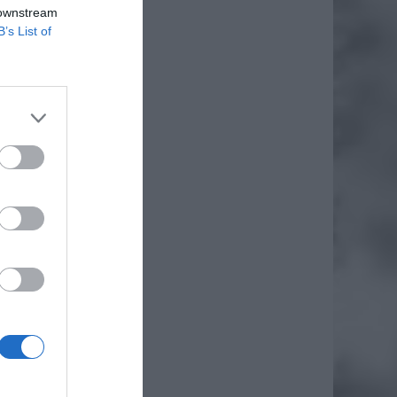
 downstream
B’s List of
daj