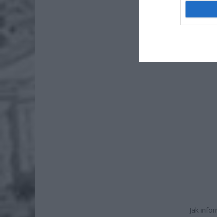
7 si
W treści
wyłudza
Jak info