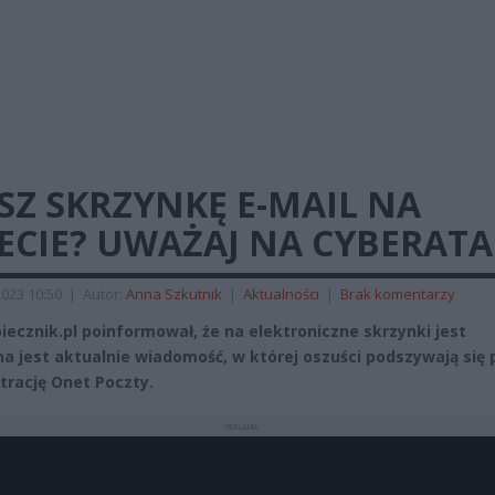
SZ SKRZYNKĘ E-MAIL NA
ECIE? UWAŻAJ NA CYBERATA
2023 10:50
|
Autor:
Anna Szkutnik
|
Aktualności
|
Brak komentarzy
iecznik.pl poinformował, że na elektroniczne skrzynki jest
na jest aktualnie wiadomość, w której oszuści podszywają się 
trację Onet Poczty.
REKLAMA