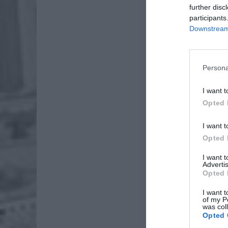
further disc
participants
Downstream 
Persona
Dod
I want t
Opted 
I want t
Opted 
ZOBA
I want 
Naw
Advertis
Opted 
rod
7 si
I want t
of my P
was col
ZUS
Opted 
wyn