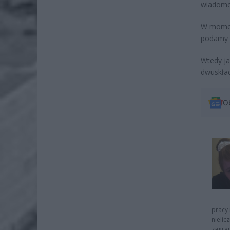
wiadomo,
W momenc
podamy l
Wtedy ja
dwuskła
O
pracy 
nielic
zagra