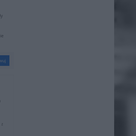
dy
ie
wuj
u
 z