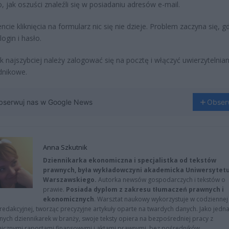
 jak oszuści znaleźli się w posiadaniu adresów e-mail.
ie kliknięcia na formularz nic się nie dzieje. Problem zaczyna się, g
ogin i hasło.
k najszybciej należy zalogować się na pocztę i włączyć uwierzytelnian
dnikowe.
bserwuj nas w Google News
Obser
Anna Szkutnik
Dziennikarka ekonomiczna i specjalistka od tekstów
prawnych, była wykładowczyni akademicka Uniwersytet
Warszawskiego.
Autorka newsów gospodarczych i tekstów o
prawie.
Posiada dyplom z zakresu tłumaczeń prawnych i
ekonomicznych
. Warsztat naukowy wykorzystuje w codziennej
redakcyjnej, tworząc precyzyjne artykuły oparte na twardych danych. Jako jedna
znych dziennikarek w branży, swoje teksty opiera na bezpośredniej pracy z
nicznymi raportami finansowymi i aktami prawnymi, bez pośredników.