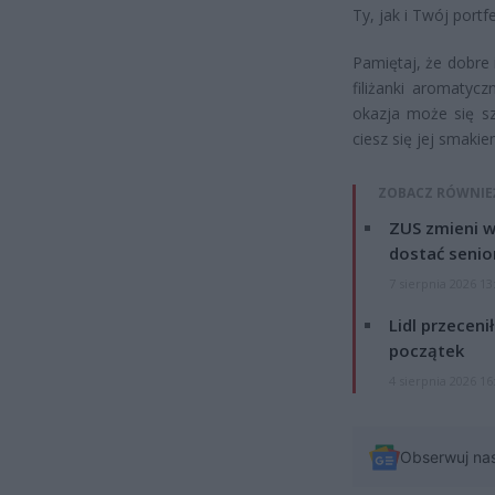
Ty, jak i Twój portf
Pamiętaj, że dobre
filiżanki aromatyc
okazja może się sz
ciesz się jej smaki
ZOBACZ RÓWNIE
ZUS zmieni w
dostać senio
7 sierpnia 2026 13
Lidl przeceni
początek
4 sierpnia 2026 16
Obserwuj na