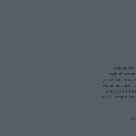
Dziennikar
wykładowczyn
gospodarczych i t
ekonomicznych
.
precyzyjne artyku
branży, swoje tekst
Cap