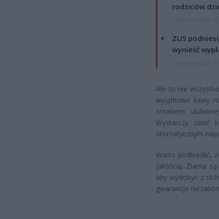
rodziców dzie
7 sierpnia 2026 19
ZUS podniesie
wynieść wypł
7 sierpnia 2026 19
Ale to nie wszystk
wyjątkowe kawy ro
smakiem ulubione
Wystarczy zalać
aromatycznym nap
Warto podkreślić, 
jakością. Ziarna s
aby wydobyć z nich
gwarancja niezapo