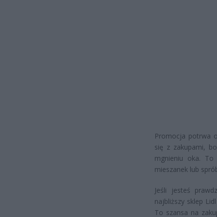
Promocja potrwa o
się z zakupami, b
mgnieniu oka. To
mieszanek lub spr
Jeśli jesteś praw
najbliższy sklep Li
To szansa na zakup