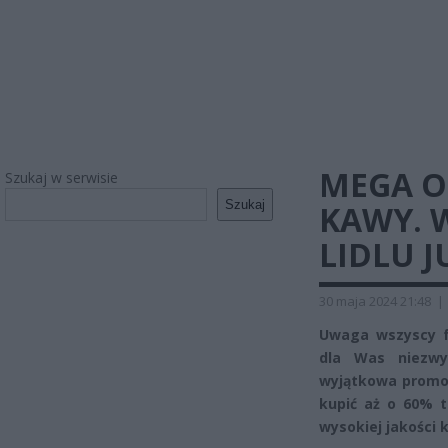
MEGA O
Szukaj w serwisie
Szukaj
KAWY. 
LIDLU J
30 maja 2024 21:48
|
Uwaga wszyscy f
dla Was niezwyk
wyjątkowa promoc
kupić aż o 60% t
wysokiej jakości 