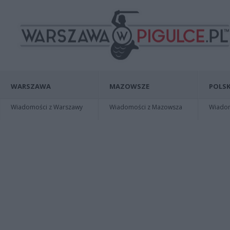
WARSZAWA
MAZOWSZE
POLSK
Wiadomości z Warszawy
Wiadomości z Mazowsza
Wiadomo