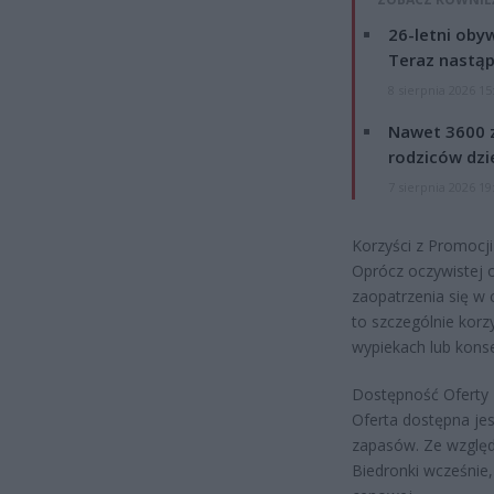
26-letni obyw
Teraz nastąp
8 sierpnia 2026 15
Nawet 3600 z
rodziców dzie
7 sierpnia 2026 19
Korzyści z Promocji
Oprócz oczywistej 
zaopatrzenia się w c
to szczególnie kor
wypiekach lub konse
Dostępność Oferty
Oferta dostępna je
zapasów. Ze względu
Biedronki wcześnie,