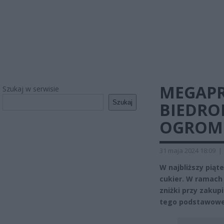
MEGAPR
Szukaj w serwisie
Szukaj
BIEDRON
OGROM
31 maja 2024 18:09
|
W najbliższy piąt
cukier. W ramach
zniżki przy zakup
tego podstawoweg