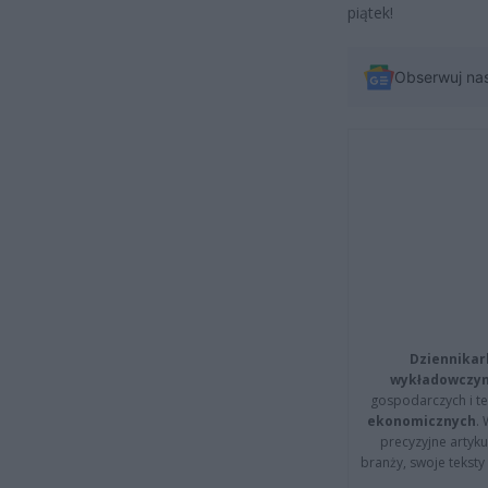
piątek!
Obserwuj na
Dziennikar
wykładowczyn
gospodarczych i t
ekonomicznych
.
precyzyjne artyku
branży, swoje tekst