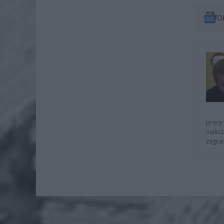
O
pracy 
nielic
zagra