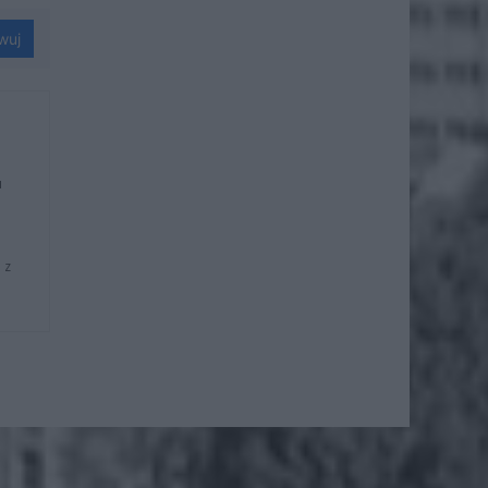
wuj
u
 z