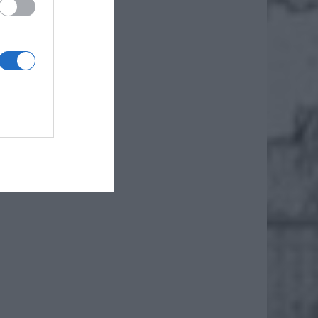
żał na
zedł
wego.