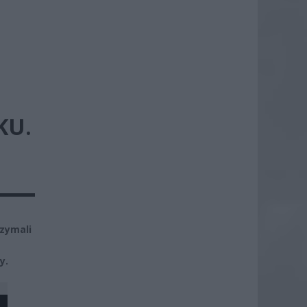
KU.
rzymali
y.