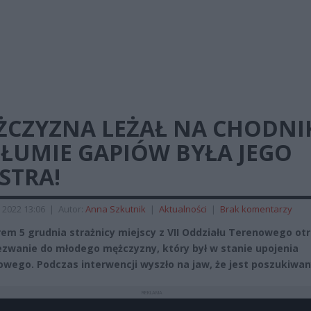
ŻCZYZNA LEŻAŁ NA CHODNI
TŁUMIE GAPIÓW BYŁA JEGO
STRA!
 2022 13:06
|
Autor:
Anna Szkutnik
|
Aktualności
|
Brak komentarzy
em 5 grudnia strażnicy miejscy z VII Oddziału Terenowego ot
ezwanie do młodego mężczyzny, który był w stanie upojenia
owego. Podczas interwencji wyszło na jaw, że jest poszukiwan
REKLAMA