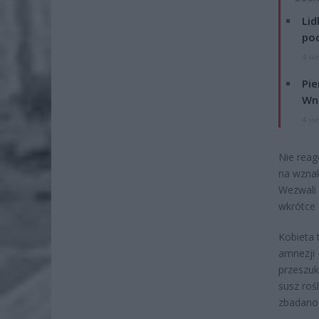
Lid
po
4 si
Pie
Wni
4 si
Nie reag
na wznak,
Wezwali 
wkrótce 
Kobieta t
amnezji 
przeszuk
susz roś
zbadano 