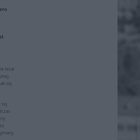
iero
ł.
k leżał
znej.
ak się
 tej
dczas
tny
sz
zymany.