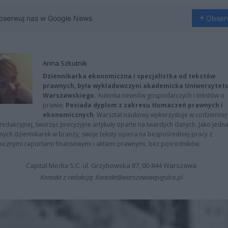
bserwuj nas w Google News
Obser
Anna Szkutnik
Dziennikarka ekonomiczna i specjalistka od tekstów
prawnych, była wykładowczyni akademicka Uniwersytet
Warszawskiego.
Autorka newsów gospodarczych i tekstów o
prawie.
Posiada dyplom z zakresu tłumaczeń prawnych i
ekonomicznych
. Warsztat naukowy wykorzystuje w codziennej
redakcyjnej, tworząc precyzyjne artykuły oparte na twardych danych. Jako jedna
znych dziennikarek w branży, swoje teksty opiera na bezpośredniej pracy z
nicznymi raportami finansowymi i aktami prawnymi, bez pośredników.
Capital Media S.C. ul. Grzybowska 87, 00-844 Warszawa
Kontakt z redakcją: Kontakt@warszawawpigulce.pl