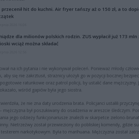
l przecenił hit do kuchni. Air fryer tańszy aż o 150 zł, a to dop
czątek
erpnia 2026 16:06
niądze dla milionów polskich rodzin. ZUS wypłacił już 173 mln z
oski wciąż można składać
erpnia 2026 12:56
ował na ich pytania i nie wykonywał poleceń. Ponieważ młody człowie
 aby się nie zakrztusił, strażnicy ułożyli go w pozycji bocznej bezpiec
pogotowie ratunkowe oraz patrol policji, by ustalić dane mężczyzny. J
okazało, wśród gapiów była jego siostra.
wierdziła, że nie zna daty urodzenia brata. Policjanci ustalili przyczynę
– mężczyzna był poszukiwany do osadzenia w areszcie śledczym. Po
ania jego odzieży funkcjonariusze znaleźli w skarpetce zielono-bruna
linny. Nietrzeźwy został przewieziony do pobliskiej komendy, gdzie su
testerem narkotykowym. Była to marihuana. Mężczyzna został zatr