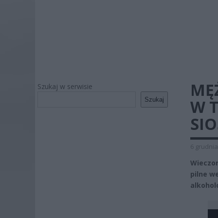
MĘ
Szukaj w serwisie
Szukaj
W 
SIO
6 grudnia
Wieczor
pilne w
alkohol