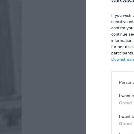
Warszawa 
If you wish 
sensitive in
confirm you
continue se
information 
further disc
participants
Downstream 
Persona
I want t
Opted 
I want t
Opted 