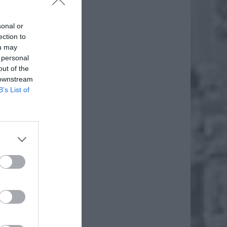
sonal or
ection to
ou may
 personal
out of the
 downstream
B’s List of