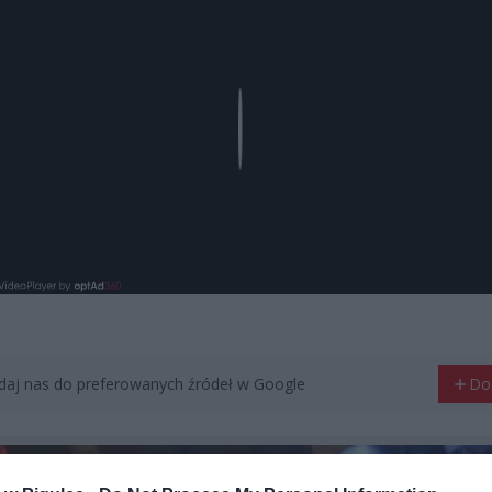
Play
aj nas do preferowanych źródeł w Google
Do