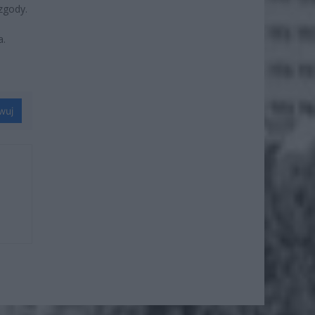
zgody.
a.
wuj