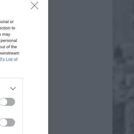
sonal or
ection to
ou may
 personal
out of the
 downstream
B’s List of
daj