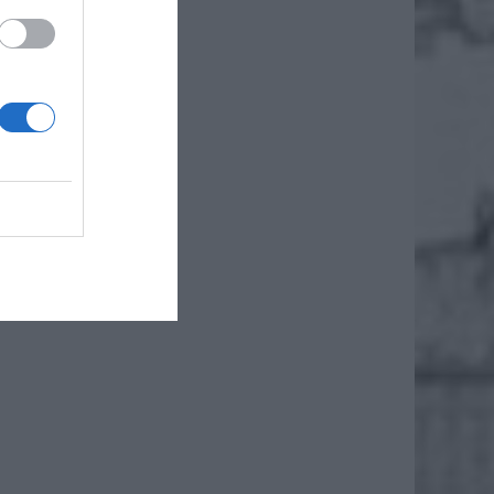
łce
ety nie
 rośnie
iero
ł.