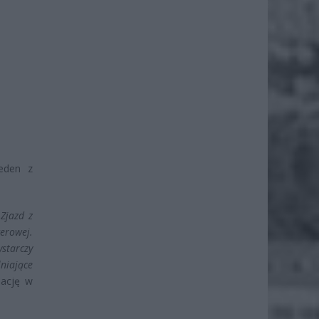
jeden z
Zjazd z
erowej.
ystarczy
niające
uację w