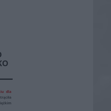
O
KO
iu dla
rąciła
iężkim