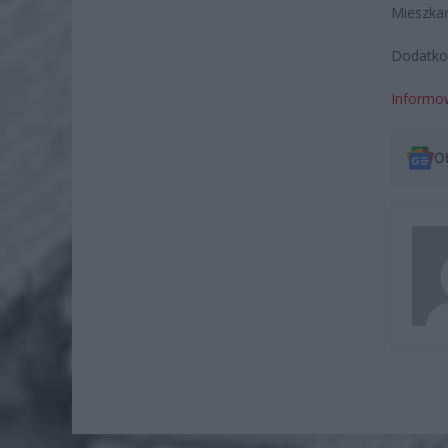
Mieszkań
Dodatkow
Informow
O