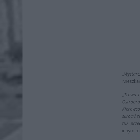
„
Wystarc
Mieszka
„
Trawa t
Ostrobr
Kierowca
skrócić 
tuż prze
innym mi