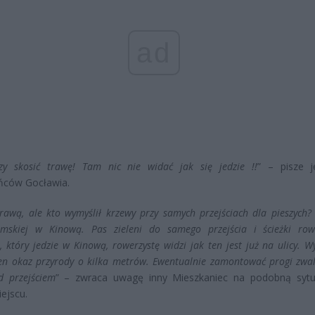
ad
zy skosić trawę! Tam nic nie widać jak się jedzie !!
” – pisze 
ńców Gocławia.
rawą, ale kto wymyślił krzewy przy samych przejściach dla pieszych? 
amskiej w Kinową. Pas zieleni do samego przejścia i ścieżki row
, który jedzie w Kinową, rowerzystę widzi jak ten jest już na ulicy. W
ten okaz przyrody o kilka metrów. Ewentualnie zamontować progi zwal
d przejściem
” – zwraca uwagę inny Mieszkaniec na podobną syt
ejscu.