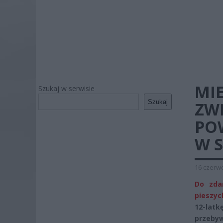
MI
Szukaj w serwisie
Szukaj
ZWĘ
PO
W S
16 czerwc
Do zda
pieszyc
12-latk
przebyw