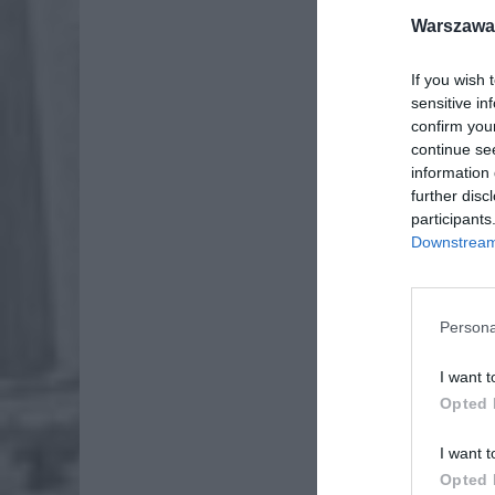
Warszawa 
If you wish 
sensitive in
confirm you
continue se
information 
further disc
participants
Downstream 
Dod
Persona
I want t
Opted 
I want t
Opted 