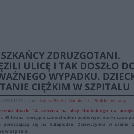
ESZKAŃCY ZDRUZGOTANI.
ZILI ULICĘ I TAK DOSZŁO D
WAŻNEGO WYPADKU. DZIEC
TANIE CIĘŻKIM W SZPITALU
a 2021 13:58
|
Autor:
Łukasz Rytel
|
Aktualności
|
Brak komentarzy
rzenia doszło 14 czerwca na ulicy Umińskiego na przejśc
h.
43-letnia kierująca samochodem osobowym marki saab pot
ę poruszającą się na hulajnodze. Dziewczynka w stanie c
a w szpitalu.