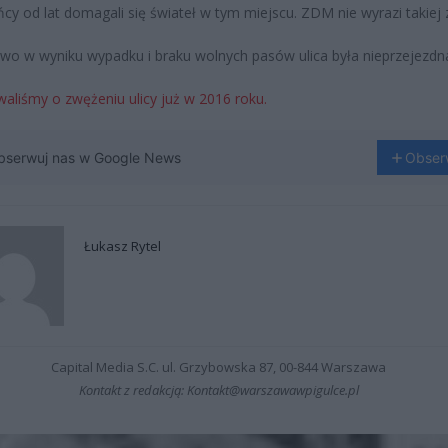
cy od lat domagali się świateł w tym miejscu. ZDM nie wyrazi takiej 
o w wyniku wypadku i braku wolnych pasów ulica była nieprzejezdn
aliśmy o zwężeniu ulicy już w 2016 roku.
bserwuj nas w Google News
Obser
Łukasz Rytel
Capital Media S.C. ul. Grzybowska 87, 00-844 Warszawa
Kontakt z redakcją: Kontakt@warszawawpigulce.pl