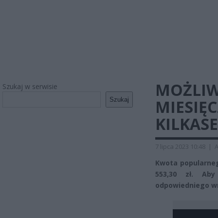
MOŻLIW
Szukaj w serwisie
Szukaj
MIESIĘ
KILKASE
7 lipca 2023 10:48
|
A
Kwota popularneg
553,30 zł. Aby
odpowiedniego w