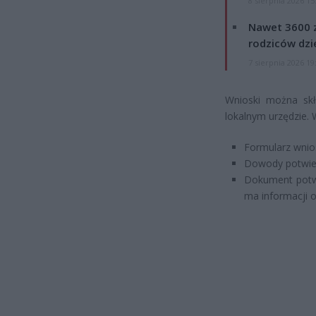
8 sierpnia 2026 15
Nawet 3600 z
rodziców dzie
7 sierpnia 2026 19
Wnioski można skł
lokalnym urzędzie
Formularz wnios
Dowody potwier
Dokument potwi
ma informacji o