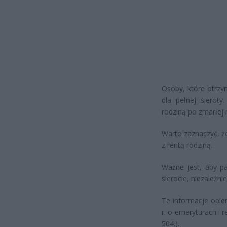
Osoby, które otrzym
dla pełnej sieroty
rodziną po zmarłej 
Warto zaznaczyć, że
z rentą rodziną.
Ważne jest, aby pa
sierocie, niezależn
Te informacje opier
r. o emeryturach i 
504.).