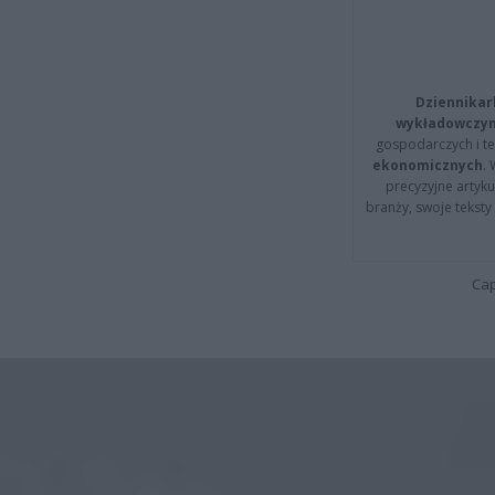
Dziennikar
wykładowczyn
gospodarczych i t
ekonomicznych
.
precyzyjne artyku
branży, swoje tekst
Cap