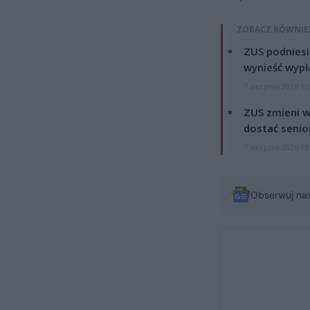
ZOBACZ RÓWNIE
ZUS podniesie
wynieść wypł
7 sierpnia 2026 19
ZUS zmieni w
dostać senio
7 sierpnia 2026 13
Obserwuj na